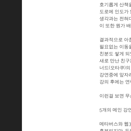
호기롭게 산책을
도로에 인도가 
생각과는 전혀다
이 또한 뭔가 
결과적으로 아침
필요없는 이동을
친분도 쌓게 되
새로 만난 친구
너드(오타쿠)의
강연중에 앞자리
강의 후에는 연
이런걸 보면 무
5개의 메인 강
메타버스와 웹3
흥분되지만, 두