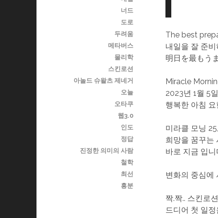
너드
도로
The best prepa
두려움
내일을 잘 준비
메타버스
明日を最もう
물리학
스킨로션
Miracle Morni
아놀드 슈왈츠 제네거
2023년 1월 5
오늘
행복한 아침 요한
오타쿠
웹3.0
미라클 모닝 25,
인도
희망을 꿈꾸는 
정답
바로 지금 입니
진정한 의미의 사람
철학
변화의 중심에 
최선
흥분
짝.짝.. 스킨로
드디어 첫 일정