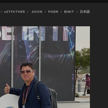
1STFATHER
.SOON
POEM
BINIT
日本語