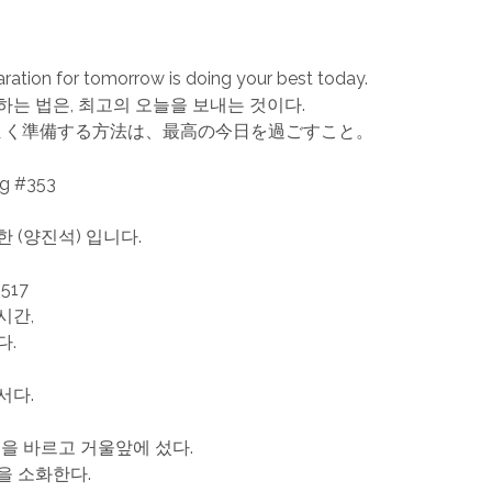
ration for tomorrow is doing your best today.
하는 법은, 최고의 오늘을 보내는 것이다.
まく準備する方法は、最高の今日を過ごすこと。
ng #353
일
 (양진석) 입니다.
517
시간,
다.
서다.
션을 바르고 거울앞에 섰다.
을 소화한다.