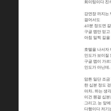
회이팅이다 진
강연장 까지는 
걸어서도
40분 정도면 
구글 맵만 믿고
아침 일찍 길을
호텔을 나서자
인도가 보이질 
구글 맵이 가르
인도가 아닌데.
암튼 일단 조금
한 십분 정도 걷
아차.. 하는 생
이건 웬걸 십분
그리고, 눈 앞
다행이다 저기는