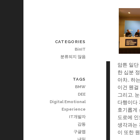
CATEGORIES
BinIT
분류되지 않음
암튼 일단
한 십분 정
아차.. 하
TAGS
이건 웬걸
BMW
그리고, 
DEE
다행이다 
Digital Emotional
호기롭게 
Experience
도로에 인
IT개발자
생각과는 
감동
이 또한 
구글맵
내일