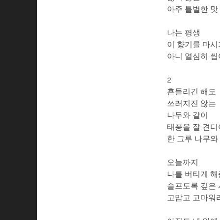
아주 틀별한 맛
나는 평생
이 향기를 마시
아니 열심히 
2
흔들리긴 해도
쓰러지진 않는
나무와 같이
태풍을 잘 견
한 그루 나무와
오늘까지
나를 버티게 해
슬프도록 깊은
고맙고 고마워