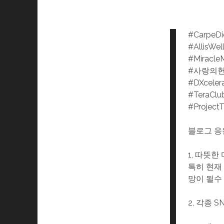
#CarpeD
#AllisWel
#Miracle
#사랑의
#DXceler
#TeraClu
#Project
블로그 응
1, 따뜻
특히 현재
망이 될수
2, 각종 