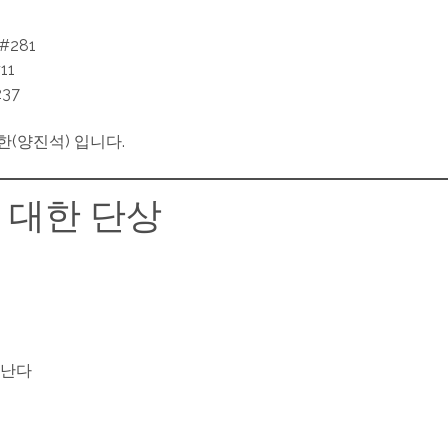
 #281
#11
37
한(양진석) 입니다.
 대한 단상
 난다