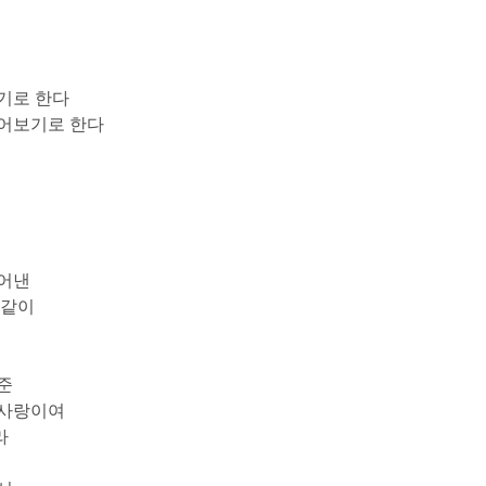
기로 한다
씹어보기로 한다
디어낸
 같이
준
 사랑이여
라