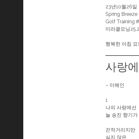
23년10월26일
Spring Breeze
Golf Training 
미라클모닝25,2
행복한 아침 요
사랑에
– 이해인
1
나의 사랑에선
늘 송진 향기가
끈적거리지만
싫지 않은