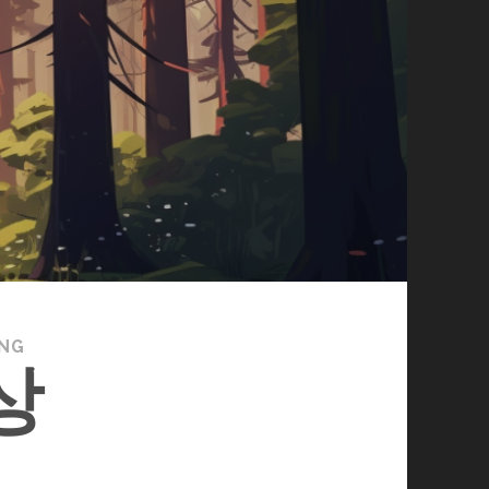
ING
상