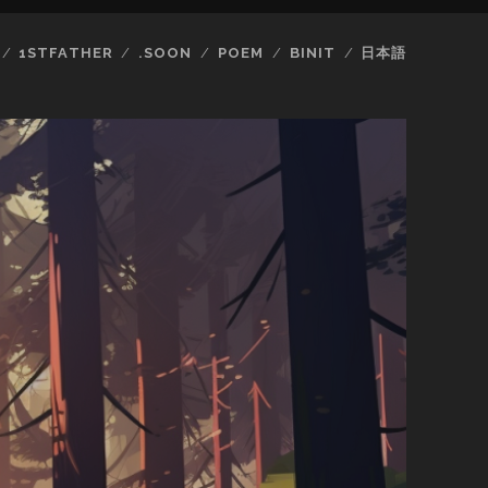
1STFATHER
.SOON
POEM
BINIT
日本語