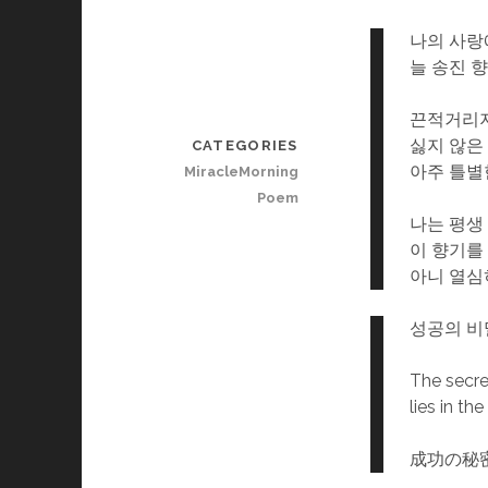
나의 사랑
늘 송진 
끈적거리
싫지 않은
CATEGORIES
아주 틀별
MiracleMorning
Poem
나는 평생
이 향기를
아니 열심
성공의 비
The secre
lies in th
成功の秘