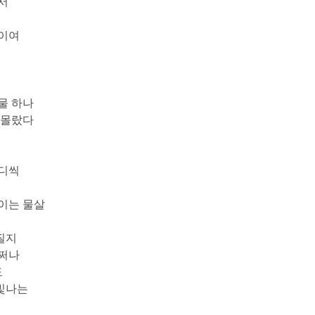
서
랑이여
물 하나
 몰랐다
마디씩
이는 물살
질지
어쩌나
도
빛나는