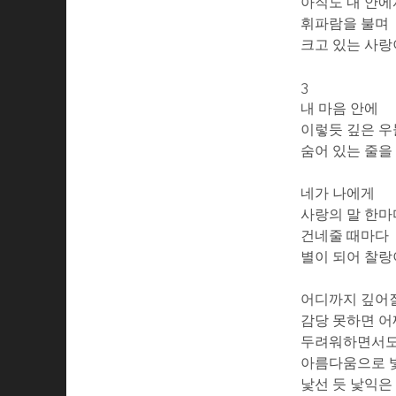
아직도 내 안에
휘파람을 불며
크고 있는 사
3
내 마음 안에
이렇듯 깊은 우
숨어 있는 줄을
네가 나에게
사랑의 말 한
건네줄 때마다
별이 되어 찰랑
어디까지 깊어
감당 못하면 
두려워하면서
아름다움으로 
낯선 듯 낯익은