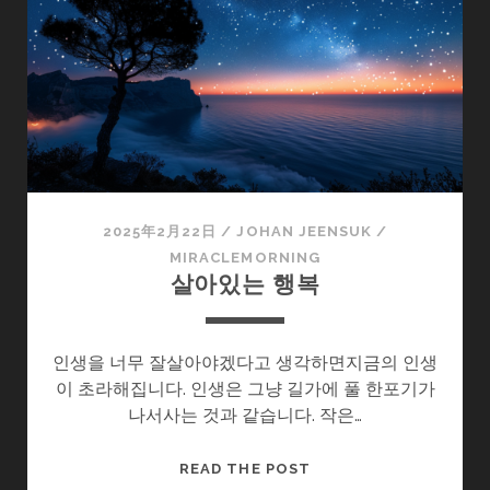
행
복
하
기
로
2025年2月22日
/
JOHAN JEENSUK
/
MIRACLEMORNING
살아있는 행복
인생을 너무 잘살아야겠다고 생각하면지금의 인생
이 초라해집니다. 인생은 그냥 길가에 풀 한포기가
나서사는 것과 같습니다. 작은…
살
READ THE POST