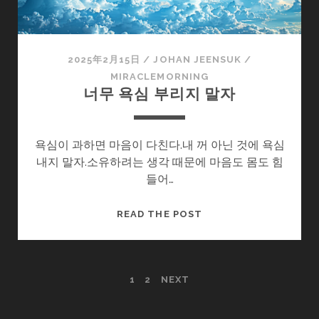
2025年2月15日
/
JOHAN JEENSUK
/
MIRACLEMORNING
너무 욕심 부리지 말자
욕심이 과하면 마음이 다친다.내 꺼 아닌 것에 욕심
내지 말자.소유하려는 생각 때문에 마음도 몸도 힘
들어…
너
READ THE POST
무
욕
심
POSTS
1
2
NEXT
부
리
PAGINATION
지