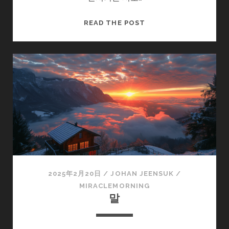
내
READ THE POST
가
뿌
리
고
내
가
거
두
는
말
2025年2月20日
/
JOHAN JEENSUK
/
MIRACLEMORNING
말