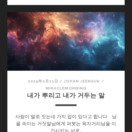
아
있
는
행
복
2025年2月21日
/
JOHAN JEENSUK
/
MIRACLEMORNING
내가 뿌리고 내가 거두는 말
사람이 말로 짓는네 가지 업이 있다고 합니다 남
을 속이는 거짓말남에게 퍼붓는 욕지거리남을 이
간시키는 서로…