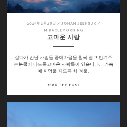
않
도
록
2025年2月26日
/
JOHAN JEENSUK
/
MIRACLEMORNING
고마운 사람
살다가 만난 사람들 중에마음을 활짝 열고 반겨주
는눈물이 나도록고마운 사람들이 있습니다. 가슴
에 피멍울 지도록 힘 겨울…
고
READ THE POST
마
운
사
람