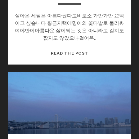
살아온 세월은 아름다웠다고비로소 가만가만 끄덕
이고 싶습니다 황금저택에명예의 꽃다발로 둘러싸
여야만이아름다운 삶이되는 것은 아니라고 길지도
짧지도 않았으나걸어온…
세
READ THE POST
월
은
아
름
다
워