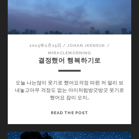
2025年2月25日
/
JOHAN JEENSUK
/
MIRACLEMORNING
결정했어 행복하기로
오늘 나는많이 웃기로 했어요걱정 따윈 저 멀리 보
내놓고아무 걱정도 없는 아이처럼방긋방긋 웃기로
했어요 잠이 오지…
결
READ THE POST
정
했
어