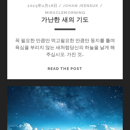
2025年2月18日
/
JOHAN JEENSUK
/
MIRACLEMORNING
가난한 새의 기도
꼭 필요한 만큼만 먹고필요한 만큼만 둥지를 틀며
욕심을 부리지 않는 새처럼당신의 하늘을 날게 해
주십시오. 가진 것…
가
READ THE POST
난
한
새
의
기
도