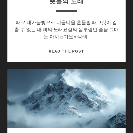
촛불의 노래
때로 내가불빛으로 너울너울 흔들릴 때그것이 감
출 수 없는 내 뼈의 노래요살의 몸부림인 줄을 그대
는 아시는가요하나의…
촛
READ THE POST
불
의
노
래