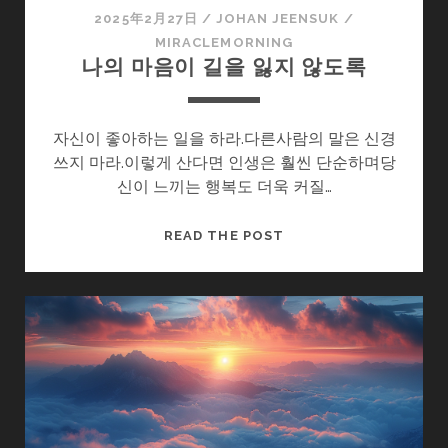
2025年2月27日
/
JOHAN JEENSUK
/
MIRACLEMORNING
나의 마음이 길을 잃지 않도록
자신이 좋아하는 일을 하라.다른사람의 말은 신경
쓰지 마라.이렇게 산다면 인생은 훨씬 단순하며당
신이 느끼는 행복도 더욱 커질…
나
READ THE POST
의
마
음
이
길
을
잃
지