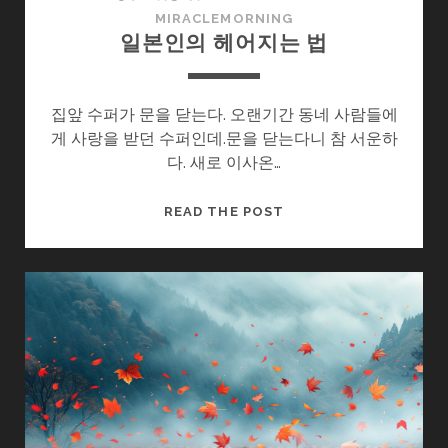
MIRACLEMORNING
일본인의 헤어지는 법
집앞 수퍼가 문을 닫는다. 오랜기간 동네 사람들에
게 사랑을 받던 수퍼인데.문을 닫는다니 참 서운하
다. 새로 이사온…
일
READ THE POST
본
인
의
헤
어
지
는
법