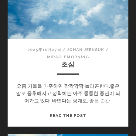
2025年10月27日
/
JOHAN JEENSUK
/
MIRACLEMORNING
초심
요즘 거울을 마주하면 깜짝깜짝 놀라곤한다.좋은
말로 중후해지고,정확히는 아주 통통한 중년이 되
어가고 있다. 바쁘다는 핑계로, 좋은 습관…
초
READ THE POST
심