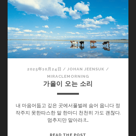
2025年10月24日
/
JOHAN JEENSUK
/
MIRACLEMORNING
가을이 오는 소리
내 마음어둡고 깊은 곳에서풀벌레 숨어 웁니다 정
작주지 못한따스한 말 한마디 천천히 가도 괜찮다.
멈추지만 말아라.It…
가
READ THE POST