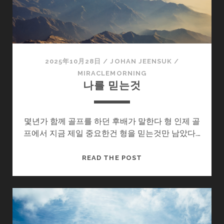
2025年10月28日
/
JOHAN JEENSUK
/
MIRACLEMORNING
나를 믿는것
몇년가 함께 골프를 하던 후배가 말한다 형 인제 골
프에서 지금 제일 중요한건 형을 믿는것만 남았다.…
나
READ THE POST
를
믿
는
것