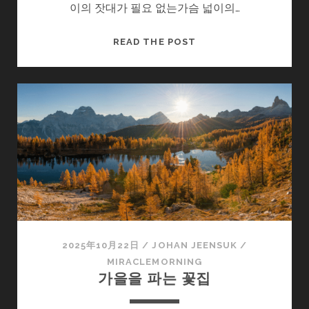
이의 잣대가 필요 없는가슴 넓이의…
좋
READ THE POST
은
사
람
하
나
있
었
으
면
좋
겠
네
2025年10月22日
/
JOHAN JEENSUK
/
MIRACLEMORNING
가을을 파는 꽃집