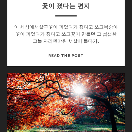
꽃이 졌다는 편지
이 세상에서살구꽃이 피었다가 졌다고 쓰고복숭아
꽃이 피었다가 졌다고 쓰고꽃이 만들던 그 섭섭한
그늘 자리엔야휜 햇살이 들다가…
꽃
READ THE POST
이
졌
다
는
편
지