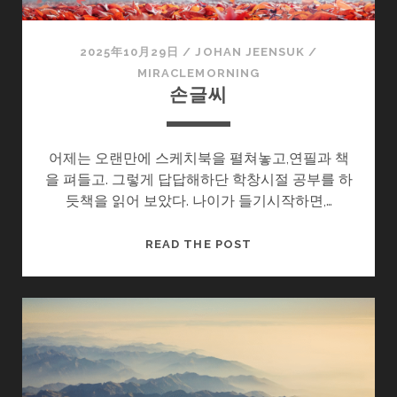
2025年10月29日
/
JOHAN JEENSUK
/
MIRACLEMORNING
손글씨
어제는 오랜만에 스케치북을 펼쳐놓고,연필과 책
을 펴들고. 그렇게 답답해하단 학창시절 공부를 하
듯책을 읽어 보았다. 나이가 들기시작하면,…
손
READ THE POST
글
씨