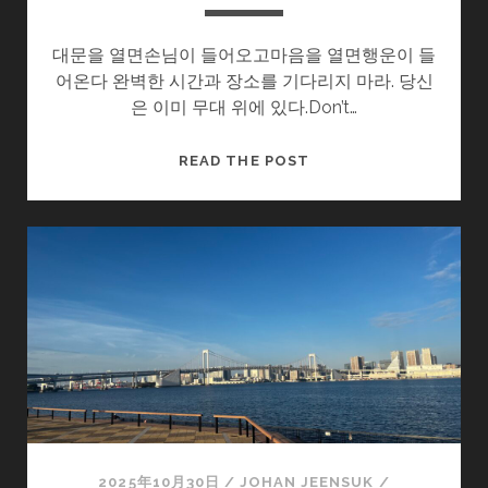
대문을 열면손님이 들어오고마음을 열면행운이 들
어온다 완벽한 시간과 장소를 기다리지 마라. 당신
은 이미 무대 위에 있다.Don’t…
마
READ THE POST
음
을
열
면
행
운
이
들
어
온
다
2025年10月30日
/
JOHAN JEENSUK
/