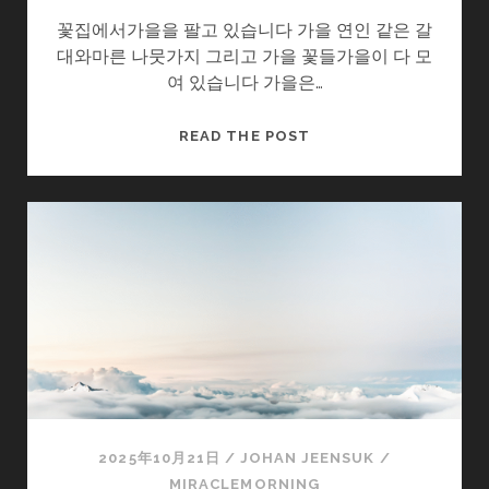
꽃집에서가을을 팔고 있습니다 가을 연인 같은 갈
대와마른 나뭇가지 그리고 가을 꽃들가을이 다 모
여 있습니다 가을은…
가
READ THE POST
을
을
파
는
꽃
집
2025年10月21日
/
JOHAN JEENSUK
/
MIRACLEMORNING