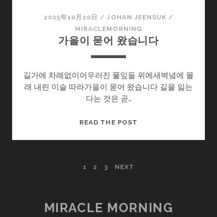
2025年10月20日
/
JOHAN JEENSUK
/
MIRACLEMORNING
가을이 묻어 왔습니다
길가에 차례없이어우러진 풀잎들 위에새벽녘에 몰
래 내린 이슬 따라가을이 묻어 왔습니다 길을 잃는
다는 것은 곧…
가
READ THE POST
을
이
묻
POSTS
1
2
3
NEXT
어
왔
PAGINATION
습
니
MIRACLE MORNING
다