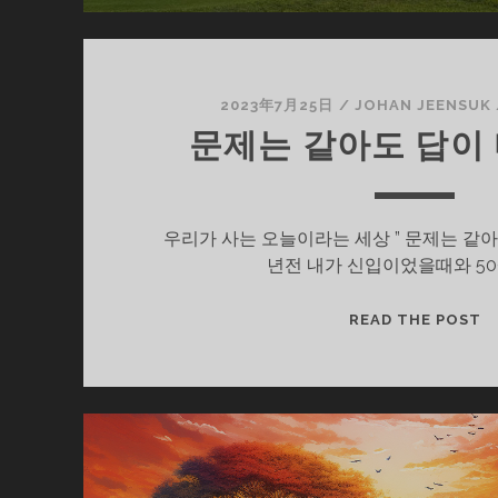
2023年7月25日
/
JOHAN JEENSUK
문제는 같아도 답이
우리가 사는 오늘이라는 세상 ” 문제는 같아도
년전 내가 신입이었을때와 50
문
READ THE POST
제
는
같
아
도
답