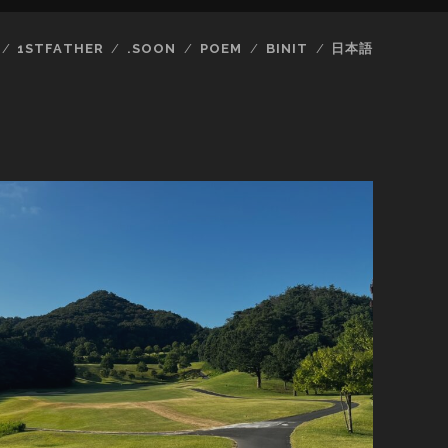
1STFATHER
.SOON
POEM
BINIT
日本語