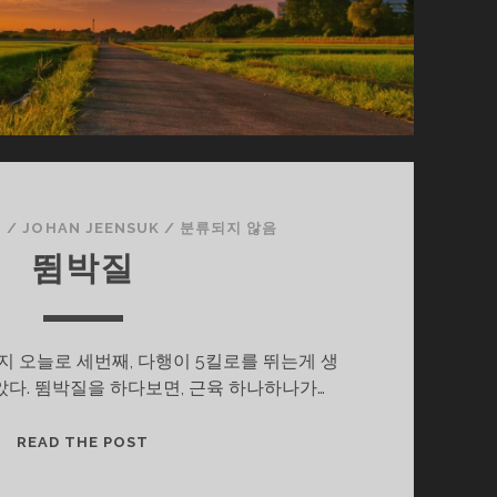
日
/
JOHAN JEENSUK
/
분류되지 않음
뜀박질
 오늘로 세번째, 다행이 5킬로를 뛰는게 생
다. 뜀박질을 하다보면, 근육 하나하나가…
뜀
READ THE POST
박
질