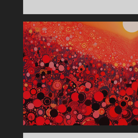
자
의
길