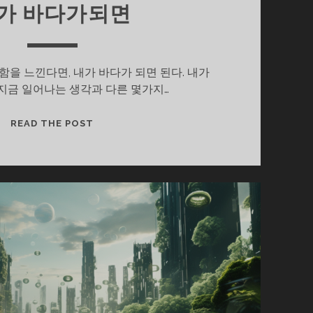
가 바다가되면
을 느낀다면, 내가 바다가 되면 된다. 내가
지금 일어나는 생각과 다른 몇가지…
내
READ THE POST
가
바
다
가
되
면