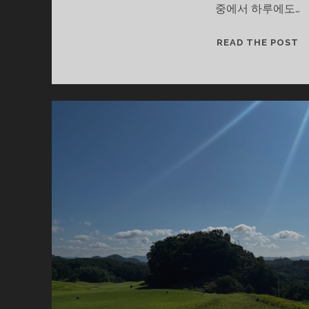
중에서 하루에도…
이
READ THE POST
글
이
글