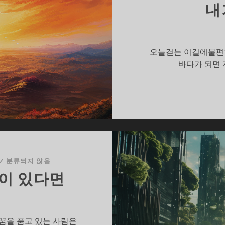
내
오늘걷는 이길에불편함
바다가 되면 
/
분류되지 않음
쁨이 있다면
 꿈을 품고 있는 사람은