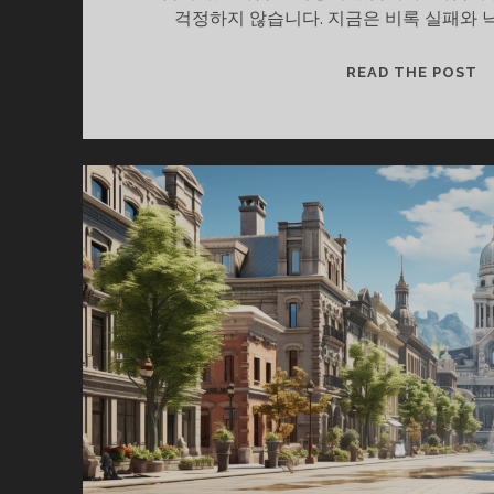
걱정하지 않습니다. 지금은 비록 실패와
내
READ THE POST
마
음
에
작
은
기
쁨
이
있
다
면