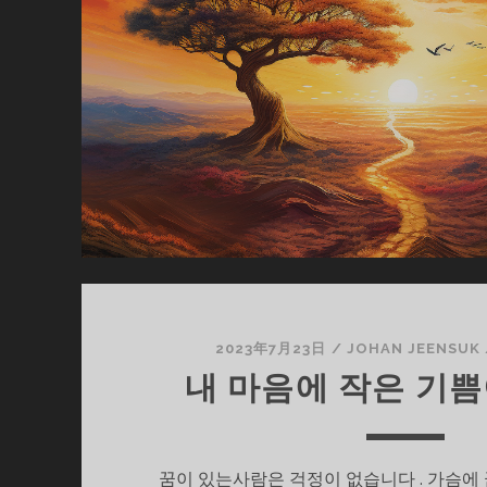
이
다
른
세
상
2023年7月23日
/
JOHAN JEENSUK
내 마음에 작은 기
꿈이 있는사람은 걱정이 없습니다 . 가슴에