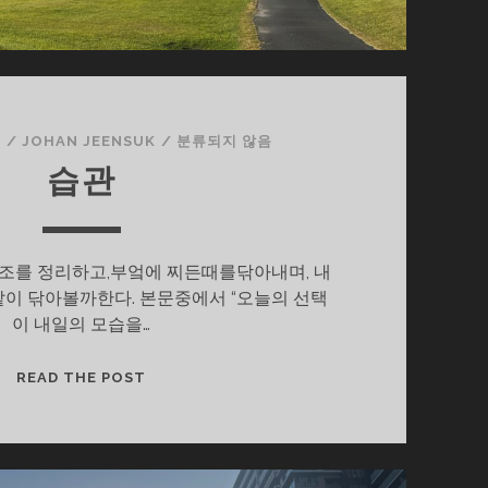
日
/
JOHAN JEENSUK
/
분류되지 않음
습관
조를 정리하고,부엌에 찌든때를닦아내며, 내
같이 닦아볼까한다. 본문중에서 “오늘의 선택
이 내일의 모습을…
습
READ THE POST
관