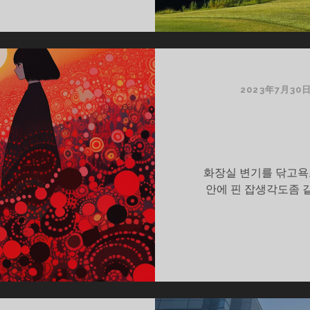
2023年7月30
화장실 변기를 닦고욕
안에 핀 잡생각도좀 