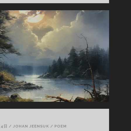
24日
/
JOHAN JEENSUK
/
POEM