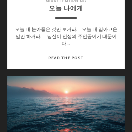
MIRACLEMORNING
오늘 나에게
오늘 내 눈아좋은 것만 보거라. 오늘 내 입아고운
말만 하거라. 당신이 인생의 주인공이기 때문이
다 .…
오
READ THE POST
늘
나
에
게