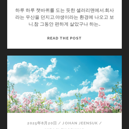
하루 하루 챗바퀴를 도는 듯한 셀러리맨에서.회사
라는 우산을 던지고,야생이라는 환경에 나오고 보
니,참 그동안 편하게 살았구나 하는…
오
READ THE POST
늘
은
어
떤
의
미
2025年8月20日
/
JOHAN JEENSUK
/