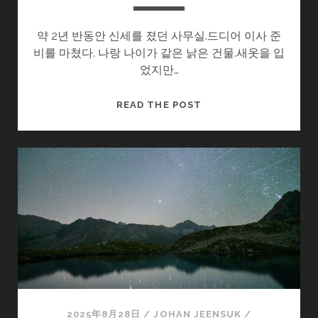
약 2년 반동안 신세를 졌던 사무실.드디어 이사 준
비를 마쳤다. 나랑 나이가 같은 낡은 건물.새옷을 입
었지만…
이
READ THE POST
사
2025年8月28日
/
JOHAN JEENSUK
/