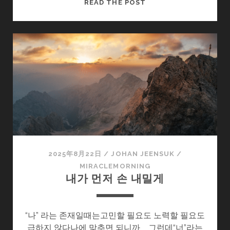
조
READ THE POST
금
더
특
별
한
주
말
2025年8月22日
/
JOHAN JEENSUK
/
MIRACLEMORNING
내가 먼저 손 내밀게
“나” 라는 존재일때는고민할 필요도 노력할 필요도
급하지 않다나에 맞추면 되니까 그런데“너”라는