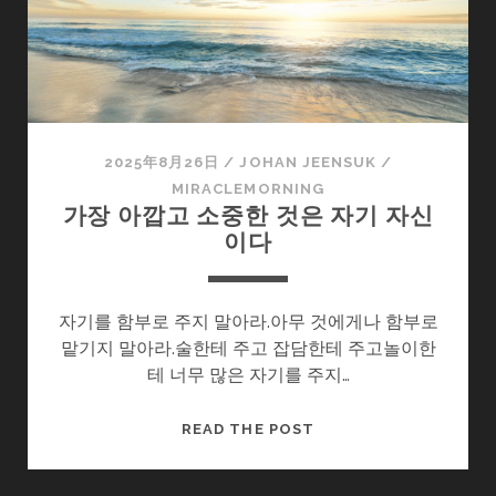
있
다.
2025年8月26日
/
JOHAN JEENSUK
/
MIRACLEMORNING
가장 아깝고 소중한 것은 자기 자신
이다
자기를 함부로 주지 말아라.아무 것에게나 함부로
맡기지 말아라.술한테 주고 잡담한테 주고놀이한
테 너무 많은 자기를 주지…
가
READ THE POST
장
아