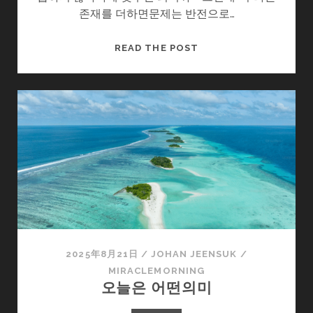
존재를 더하면문제는 반전으로…
내
READ THE POST
가
먼
저
손
내
밀
게
2025年8月21日
/
JOHAN JEENSUK
/
MIRACLEMORNING
오늘은 어떤의미