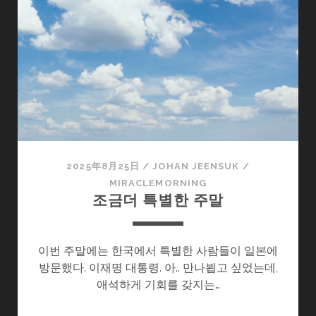
깝
고
소
중
한
것
은
자
기
자
2025年8月25日
/
JOHAN JEENSUK
/
신
MIRACLEMORNING
이
조금더 특별한 주말
다
이번 주말에는 한국에서 특별한 사람들이 일본에
방문했다. 이재명 대통령. 아.. 만나뵙고 싶었는데,
애석하게 기회를 갖지는…