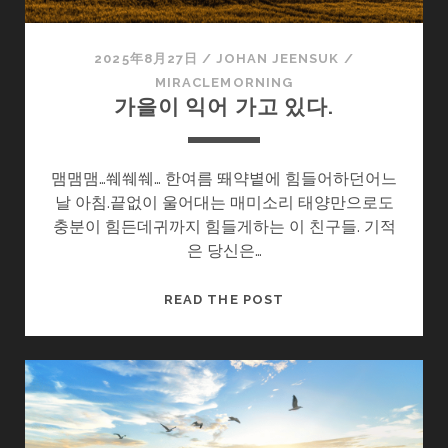
2025年8月27日
/
JOHAN JEENSUK
/
MIRACLEMORNING
가을이 익어 가고 있다.
맴맴맴…쒜쒜쒜… 한여름 뙈약볕에 힘들어하던어느
날 아침.끝없이 울어대는 매미소리 태양만으로도
충분이 힘든데귀까지 힘들게하는 이 친구들. 기적
은 당신은…
가
READ THE POST
을
이
익
어
가
고