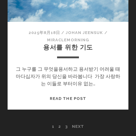
2025年8月18日
/
JOHAN JEENSUK
/
MIRACLEMORNING
용서를 위한 기도
그 누구를 그 무엇을용서하고 용서받기 어려울 때
마다십자가 위의 당신을 바라봅니다 가장 사랑하
는 이들로 부터이유 없는…
용
READ THE POST
서
를
위
POSTS
1
2
3
NEXT
한
기