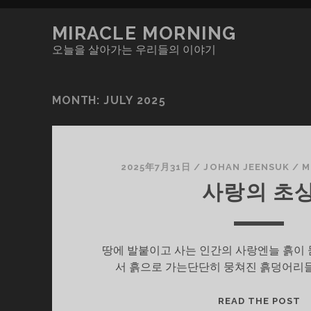
MIRACLE MORNING
오늘을 살아가는 우리들의 이야기
MONTH:
JULY 2025
2025年7月31日
/
JOHAN JEENSUK
/
M
사랑의 초
땅에 발붙이고 사는 인간의 사랑엔늘 흙이 
서 흙으로 가는단단히 뭉쳐진 흙덩어리들
사
READ THE POST