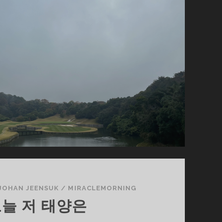
가
사
는
이
유
JOHAN JEENSUK
/
MIRACLEMORNING
늘 저 태양은