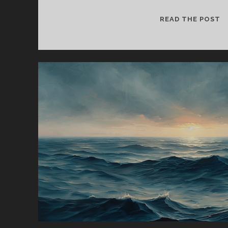
나
READ THE POST
이
가
들
면