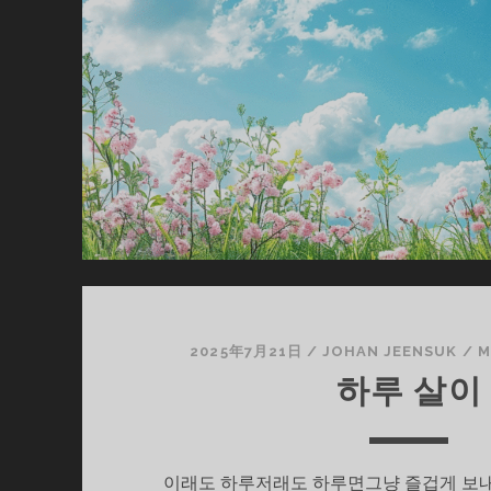
날
2025年7月21日
/
JOHAN JEENSUK
/
M
하루 살이
이래도 하루저래도 하루면그냥 즐겁게 보