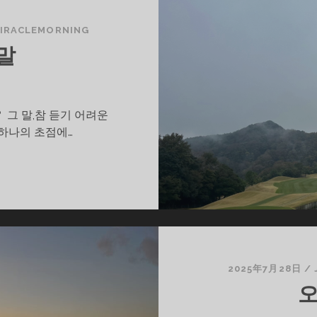
IRACLEMORNING
말
 그 말,참 듣기 어려운
하나의 초점에…
2025年7月28日
/
오