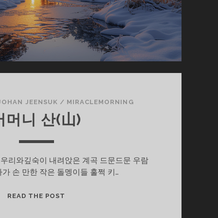
JOHAN JEENSUK
/
MIRACLEMORNING
어머니 산(山)
봉우리와깊숙이 내려앉은 계곡 드문드문 우람
가 손 만한 작은 돌멩이들 훌쩍 키…
어
READ THE POST
머