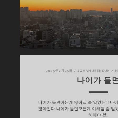
2025年7月25日
/
JOHAN JEENSUK
/
M
나이가 들
나이가 들면아는게 많아질 줄 알았는데나
많아진다 나이가 들면모든게 이해될 줄 
해해야 할…