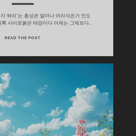
지 쏴라*는 총성은 얼마나 어리석은가 인도
대륙 사이로붉은 태양이다 어제는 그제보다…
오
READ THE POST
늘
저
태
양
은