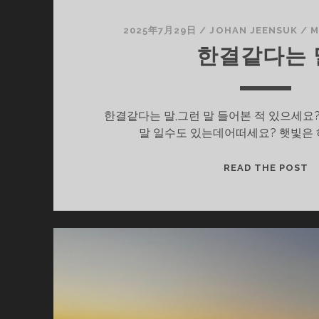
2025年7月29日
/
JOHAN JEENSUK
/
M
한결같다는 
한결같다는 말,그런 말 들어본 적 있으세요?
말 일수도 있는데어떠세요? 햇빛은 
한
READ THE POST
결
같
다
는
말