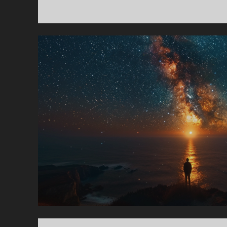
랑
의
초
상