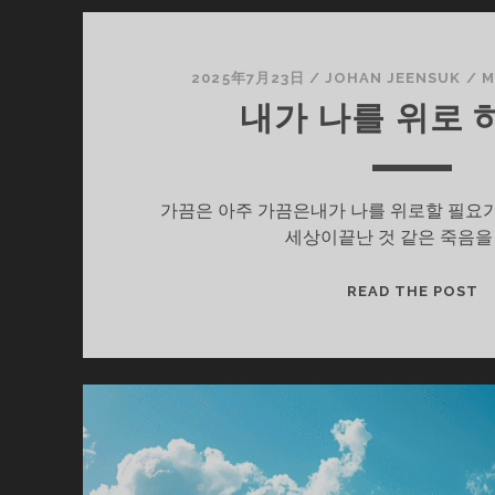
2025年7月23日
/
JOHAN JEENSUK
/
M
내가 나를 위로 
가끔은 아주 가끔은내가 나를 위로할 필요가
세상이끝난 것 같은 죽음을
내
READ THE POST
가
나
를
위
로
하
는