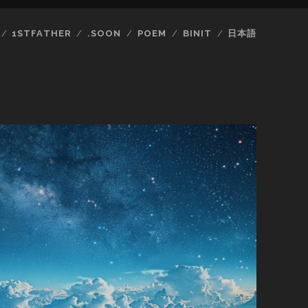
1STFATHER
.SOON
POEM
BINIT
日本語