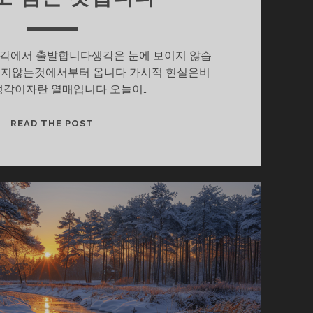
각에서 출발합니다생각은 눈에 보이지 않습
이지않는것에서부터 옵니다 가시적 현실은비
생각이자란 열매입니다 오늘이…
행
READ THE POST
복
도
심
는
것
입
니
다