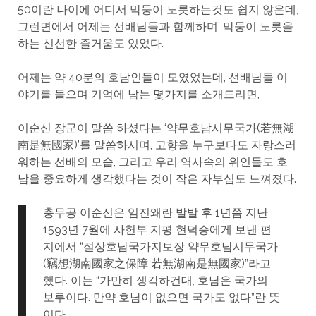
50이란 나이에 어디서 막둥이 노릇하는것도 쉽지 않은데,
그런면에서 어제는 선배님들과 함께하며, 막둥이 노릇을
하는 신선한 즐거움도 있었다.
어제는 약 40분의 호남인들이 모였었는데, 선배님들 이
야기를 들으며 기억에 남는 몇가지를 소개드리면,
이순신 장군이 말씀 하셨다는 ‘약무호남시무국가(若無湖
南是無國家)’를 말씀하시며, 고향을 누구보다도 자랑스러
워하는 선배의 모습, 그리고 우리 역사속의 위인들도 호
남을 중요하게 생각했다는 것이 작은 자부심도 느껴졌다.
충무공 이순신은 임진왜란 발발 후 1년쯤 지난
1593년 7월에 사헌부 지평 현덕승에게 보낸 편
지에서 “절상호남국가지보장 약무호남시무국가
(竊想湖南國家之保障 若無湖南是無國家)”라고
했다. 이는 “가만히 생각하건대, 호남은 국가의
보루이다. 만약 호남이 없으면 국가도 없다”란 뜻
이다.