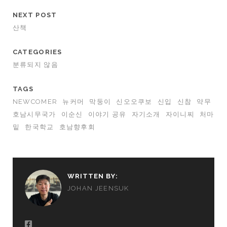
NEXT POST
산책
CATEGORIES
분류되지 않음
TAGS
NEWCOMER
뉴커머
막둥이
신오오쿠보
신입
신참
약무
호남시무국가
이순신
이야기 공유
자기소개
자이니찌
처마
밑
한국학교
호남향후회
WRITTEN BY:
JOHAN JEENSUK