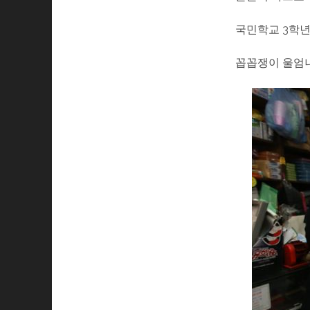
국민학교 3학년
꼽꼽쟁이 울엄니