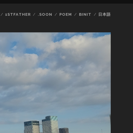
1STFATHER
.SOON
POEM
BINIT
日本語