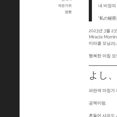
내 비장의
작은가위
점빵
“私の秘
2023년 3월 2
Miracle Morni
미라클 모닝25,
행복한 아침 요한
よし、
파란색 마징가 
공책이랑,
흔들어 샤프도 