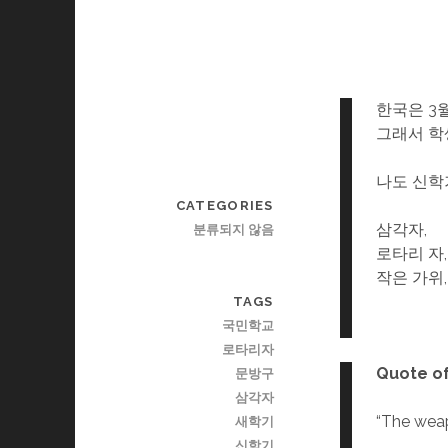
한국은 3
그래서 학
나도 신학
CATEGORIES
삼각자,
분류되지 않음
로타리 자,
작은 가위,
TAGS
국민학교
로타리자
Quote o
문방구
삼각자
“The weapo
새학기
신학기