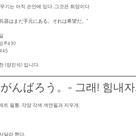
 무기는 아직 손안에 있다 .그것은 희망이다
密兵器はまだ手元にある。それは希望だ。”
3일
ng #430
445
 (양진석) 입니다.
がんばろう。- 그래! 힘내자
제트 필통, 각양 각색 색연필과 지우개,
사달라 했다.