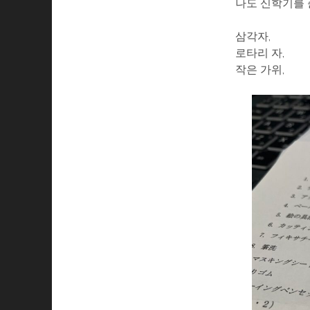
나도 신학기를 
삼각자,
로타리 자,
작은 가위,