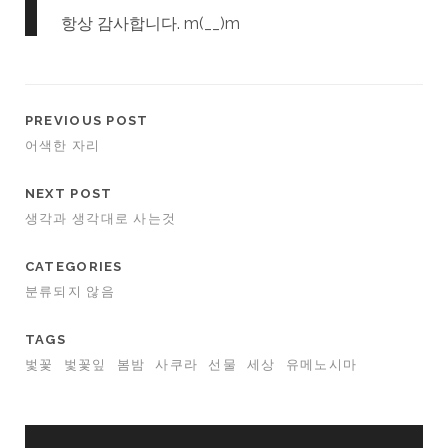
항상 감사합니다. m(__)m
PREVIOUS POST
어색한 자리
NEXT POST
생각과 생각대로 사는것
CATEGORIES
분류되지 않음
TAGS
벛꽃
벛꽃잎
봄밤
사쿠라
선물
세상
유메노시마