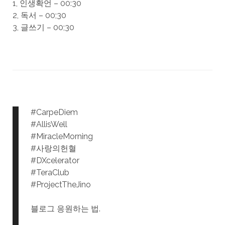
1, 인생확언 – 00:30
2, 독서 – 00;30
3, 글쓰기 – 00;30
#CarpeDiem
#AllisWell
#MiracleMorning
#사랑의헌혈
#DXcelerator
#TeraClub
#ProjectTheJino
블로그 응원하는 법.