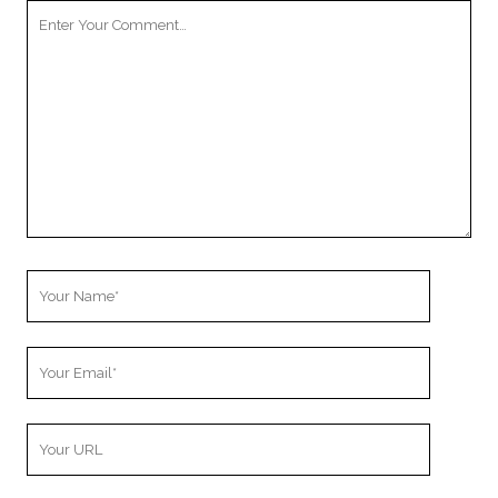
Your
Comment
Your
Name
Your
Email
Your
Website
URL