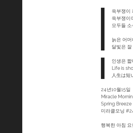
쑥부쟁이 
쑥부쟁이야
모두들 소
늙은 어머
달빛은 잘
인생은 짧
Life is s
人生は短
24년10월15일
Miracle Morni
Spring Breeze
미라클모닝 #2
행복한 아침 요