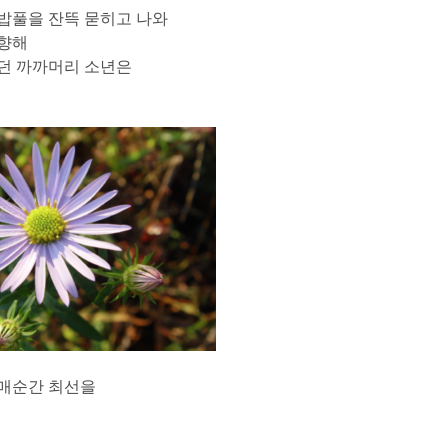
밥풀을 잔뜩 묻히고 나와
 향해
던 까까머리 소년은
 매순간 최선을