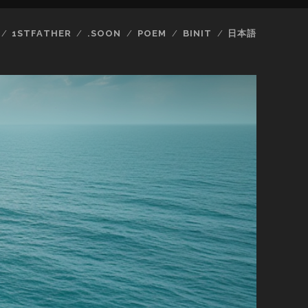
1STFATHER
.SOON
POEM
BINIT
日本語