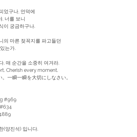
피었구나, 언덕에
, 너를 보니
식이 궁금하구나.
니의 마른 젖꼭지를 파고들던
 있는가.
다. 매 순간을 소중히 여겨라.
hort. Cherish every moment.
い。一瞬一瞬を大切にしなさい。
ng #969
 #634
4889
한(양진석) 입니다.