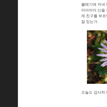
볼때기에 저녁 
아아아아 산을
제 친구를 부르
잘 있는가.
오늘도 감사히