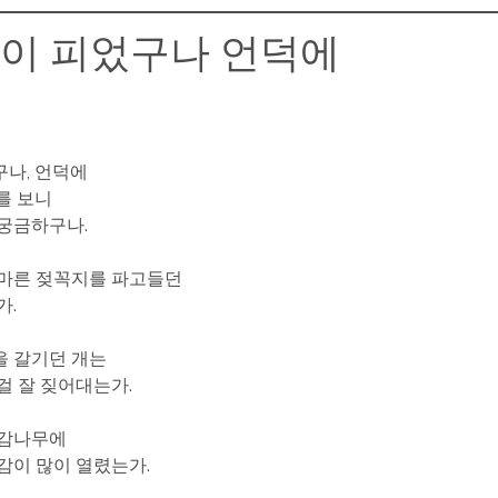
이 피었구나 언덕에
나, 언덕에
를 보니
궁금하구나.
 마른 젖꼭지를 파고들던
가.
을 갈기던 개는
걸 잘 짖어대는가.
 감나무에
감이 많이 열렸는가.