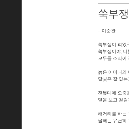
쑥부쟁
– 이준관
쑥부쟁이 피었구
쑥부쟁이야, 너
모두들 소식이 
늙은 어머니의
달빛은 잘 있는
전봇대에 오줌
달을 보고 걸걸
해거리를 하는
올해는 유난히 