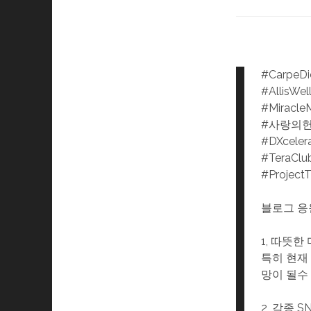
#CarpeD
#AllisWel
#Miracle
#사랑의
#DXceler
#TeraClu
#Project
블로그 응
1, 따뜻
특히 현재
망이 될수
2, 각종 