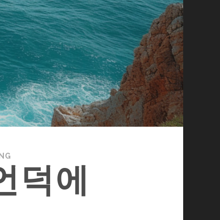
NG
언덕에