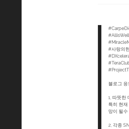
#CarpeD
#AllisWel
#Miracle
#사랑의
#DXceler
#TeraClu
#Project
블로그 응
1, 따뜻
특히 현재
망이 될수
2, 각종 