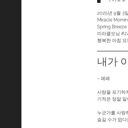
2025년 9월 3
Miracle Morni
Spring Breeze
미라클모닝 #24
행복한 아침 요
내가 
– 페페
사랑을 포기하
기적은 정말 
누군가를 사랑
숨길 수가 없다