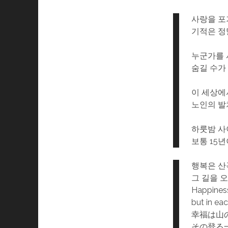
사랑을 포
기적은 정
누군가를 
숨길 수가
이 세상에
노인의 발
하룻밤 사
보통 15
행복은 산
그 길을 
Happiness
but in ea
幸福は山
その登る