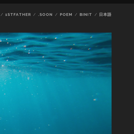
1STFATHER
.SOON
POEM
BINIT
日本語