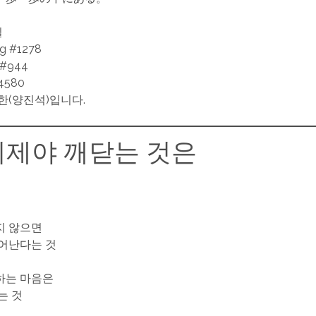
일
ng #1278
 #944
580
한(양진석)입니다.
이제야 깨닫는 것은
지 않으면
일어난다는 것
하는 마음은
는 것