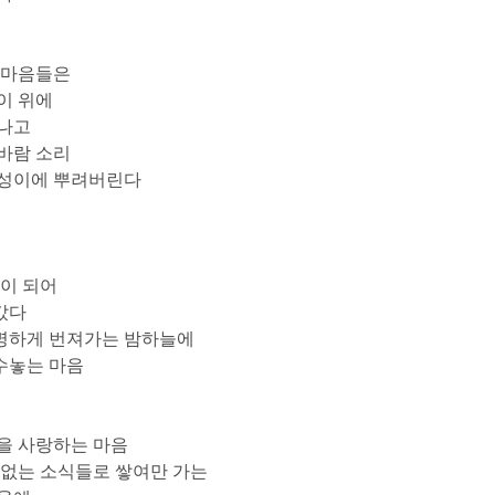
 마음들은
이 위에
빛나고
바람 소리
등성이에 뿌려버린다
편이 되어
갔다
명하게 번져가는 밤하늘에
수놓는 마음
을 사랑하는 마음
 없는 소식들로 쌓여만 가는