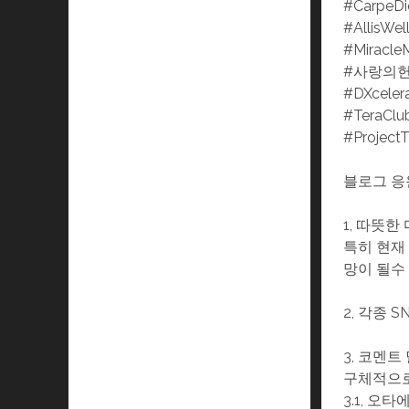
#CarpeD
#AllisWel
#Miracle
#사랑의
#DXceler
#TeraClu
#Project
블로그 응
1, 따뜻
특히 현재
망이 될수
2, 각종 
3, 코멘트
구체적으로
3.1, 오