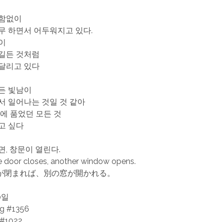
변함없이
무 하면서 어두워지고 있다.
이
길든 것처럼
달리고 있다
든 빛남이
서 일어나는 것일 것 같아
안에 품었던 모든 것
고 싶다
면, 창문이 열린다.
 door closes, another window opens.
が閉まれば、別の窓が開かれる。
0일
ng #1356
 #1022