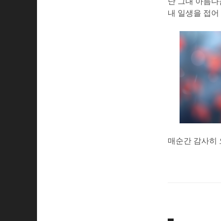
난 그대 아름
내 일생을 접어
매순간 감사히