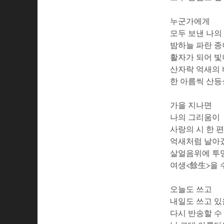
누군가에게
모두 보낸 나의
밤하늘 파란 종
활자가 되어 
산자락 억새의 
한 아름씩 산
가을 지나면
나의 그리움이
사랑의 시 한 
억새처럼 날아
살얼음위에 투
여생<餘生>을 
오늘도 쓰고
내일도 쓰고 있
다시 반송할 수