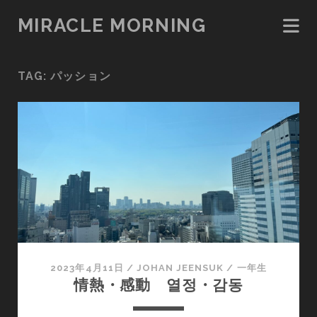
MIRACLE MORNING
TAG:
パッション
2023年4月11日
/
JOHAN JEENSUK
/
一年生
情熱・感動 열정・감동