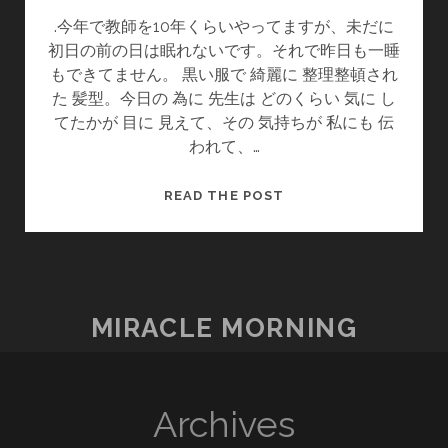
.今年で教師を10年くらいやってますが、未だに
初日の前の日は眠れないです。それで昨日も一睡
もできてません。 黒い服で 綺麗に 整理整頓され
た 髪型。今日の 為に 先生は どのくらい 気に し
てたかが 目に 見えて、その 気持ちが 私にも 伝
われて、…
情
READ THE POST
熱・
感
動
열
정・
MIRACLE MORNING
감
동
Archives