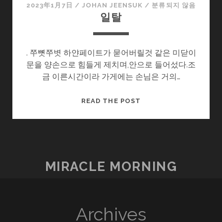
2023年1月7日
/
JOHAN JEENSUK
/
분류되지 않음
일탈
. 쭈뼛쭈볏 하얀페이트가 묻어버릴것 같은 미닫이
문을 양손으로 힘들게 제치며,안으로 들어섰다.조
금 이른시간이라 가게에는 손님은 거의…
일
READ THE POST
탈
MIRACLE MORNING
Archives