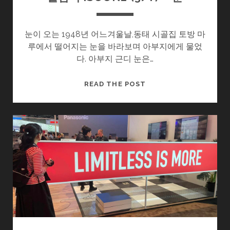
눈이 오는 1948년 어느겨울날,동태 시골집 토방 마
루에서 떨어지는 눈을 바라보며 아부지에게 물었
다. 아부지 근디 눈은…
울
READ THE POST
엄
니
.SOON2
(3/?)
–
눈