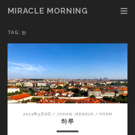
MIRACLE MORNING
TAG:
눈
2023年3月6日
/
JOHAN JEENSUK
/
POEM
하루