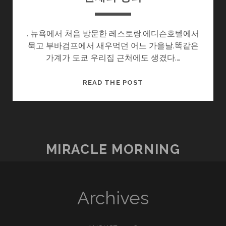
. 뉴욕에서 처음 방문한 레스토랑.에디슨호텔에서
묵고 부바검프에서 새우먹던 어느 가을날.똑같은
가계가 도쿄 우리집 근처에도 생겼다.…
천
READ THE POST
재
의
정
의
MIRACLE MORNING
Archives