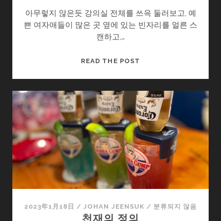
아무렇지 않은듯 강의실 전체를 쓰윽 둘러보고, 예
쁜 여자애들이 많은 곳 옆에 있는 빈자리를 얼른 스
캔하고,…
선
READ THE POST
생
님
채
점
부
탁
드
립
니
다.
2023年1月18日
/
JOHAN JEENSUK
/
분류되지 않음
천재의 정의