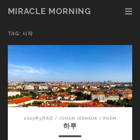
MIRACLE MORNING
TAG:
시작
2023年3月6日
/
JOHAN JEENSUK
/
POEM
하루