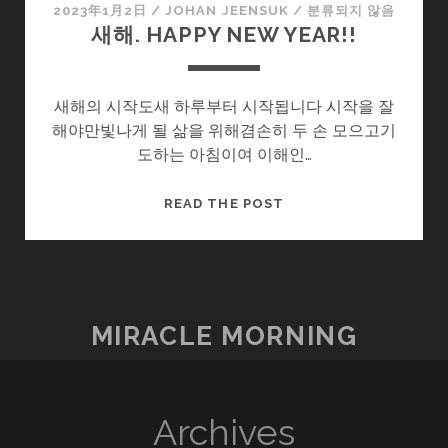
2023年1月2日
/
JOHAN JEENSUK
/
분류되지 않음
새해. HAPPY NEW YEAR!!
새해의 시작도새 하루부터 시작됩니다 시작을 잘
해야만빛나게 될 삶을 위해겸손히 두 손 모으고기
도하는 아침이여 이해인…
새
READ THE POST
해.
HAPPY
NEW
YEAR!!
MIRACLE MORNING
Archives