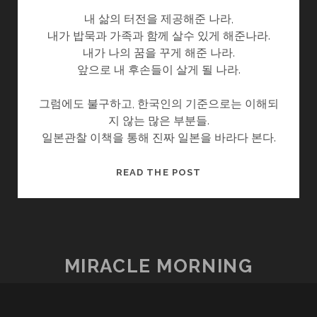
내 삶의 터전을 제공해준 나라,
내가 밥묵과 가족과 함께 살수 있게 해준나라.
내가 나의 꿈을 꾸게 해준 나라.
앞으로 내 후손들이 살게 될 나라.
그럼에도 불구하고, 한국인의 기준으로는 이해되
지 않는 많은 부분들.
일본관찰 이책을 통해 진짜 일본을 바라다 본다.
일
READ THE POST
본
관
찰
–
작
MIRACLE MORNING
가
와
의