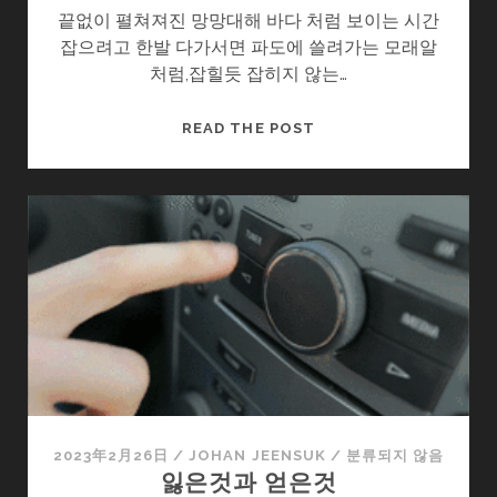
끝없이 펼쳐져진 망망대해 바다 처럼 보이는 시간
잡으려고 한발 다가서면 파도에 쓸려가는 모래알
처럼,잡힐듯 잡히지 않는…
추
READ THE POST
억
이
라
는
보
물
2023年2月26日
/
JOHAN JEENSUK
/
분류되지 않음
잃은것과 얻은것