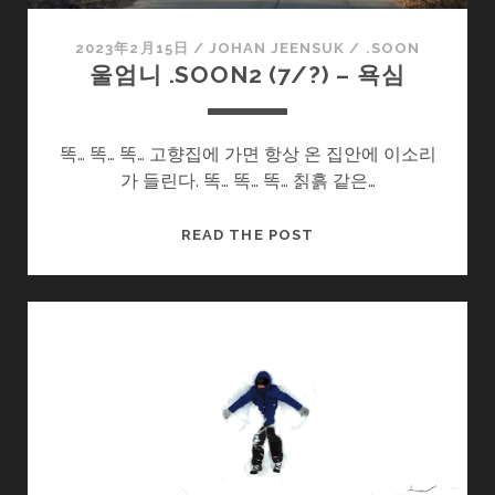
경
2023年2月15日
/
JOHAN JEENSUK
/
.SOON
울엄니 .SOON2 (7/?) – 욕심
똑… 똑… 똑… 고향집에 가면 항상 온 집안에 이소리
가 들린다. 똑… 똑… 똑… 칡흙 같은…
울
READ THE POST
엄
니
.SOON2
(7/?)
–
욕
심