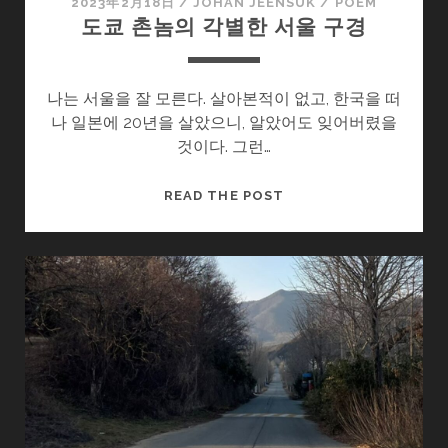
2023年2月18日
/
JOHAN JEENSUK
/
POEM
도쿄 촌놈의 각별한 서울 구경
나는 서울을 잘 모른다. 살아본적이 없고, 한국을 떠
나 일본에 20년을 살았으니, 알았어도 잊어버렸을
것이다. 그런…
도
READ THE POST
쿄
촌
놈
의
각
별
한
서
울
구