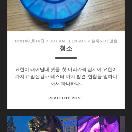
드
립
니
다.
2023年1月16日
/
JOHAN JEENSUK
/
분류되지 않음
청소
요한이 태어날때 탯줄, 첫 머리카락,심지어 요한이
가지고 임신검사 테스터 까지 발견. 한참을 멍하니
서서 하나하나…
청
READ THE POST
소