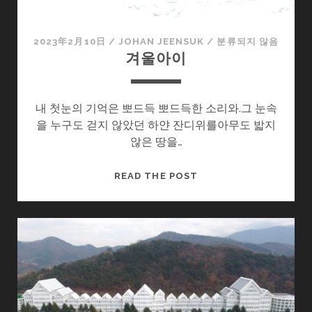
2023年2月10日
/
JOHAN JEENSUK
/
분류되지 않음
겨울아이
내 첫눈의 기억은 뽀드득 뽀드득한 소리와.그 눈속
을 누구도 걷지 않았던 하얀 잔디위를아무도 밟지
않은 땅을…
겨
READ THE POST
울
아
이