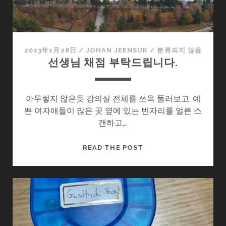
2023年1月28日
/
JOHAN JEENSUK
/
분류되지 않음
선생님 채점 부탁드립니다.
아무렇지 않은듯 강의실 전체를 쓰윽 둘러보고, 예
쁜 여자애들이 많은 곳 옆에 있는 빈자리를 얼른 스
캔하고,…
선
READ THE POST
생
님
채
점
부
탁