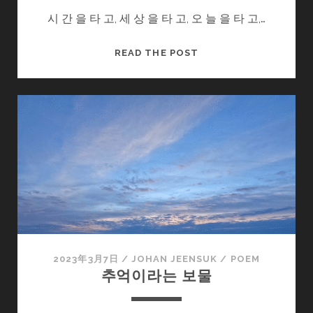
시 간 을 타 고, 세 상 을 타 고, 오 늘 을 타 고,…
낡
READ THE POST
은
시
계
속
시
간
2023年3月7日
/
JOHAN JEENSUK
/
POEM
추억이라는 보물