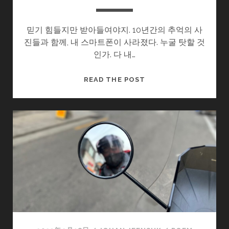
믿기 힘들지만 받아들여야지. 10년간의 추억의 사
진들과 함께, 내 스마트폰이 사라졌다. 누굴 탓할 것
인가. 다 내…
잃
READ THE POST
은
것
과
얻
은
것