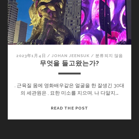
2023年1月4日
/
JOHAN JEENSUK
/
분류되지 않음
무엇을 들고왔는가?
. 근육질 몸에 영화배우같은 얼굴을 한 잘생긴 30대
의 세관원은 , 묘한 미소를 지으며, 나 다알지,…
무
READ THE POST
엇
을
들
고