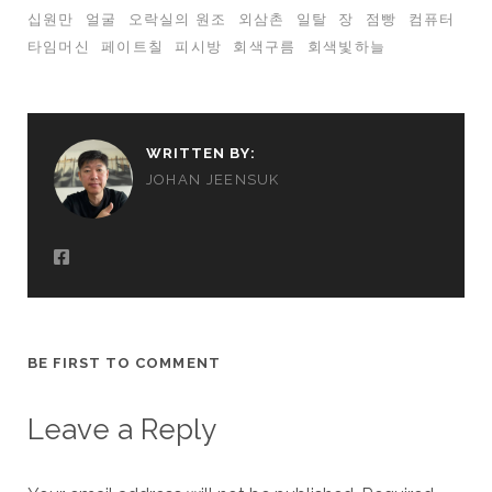
십원만
얼굴
오락실의 원조
외삼촌
일탈
장
점빵
컴퓨터
타임머신
페이트칠
피시방
회색구름
회색빛하늘
WRITTEN BY:
JOHAN JEENSUK
BE FIRST TO COMMENT
Leave a Reply