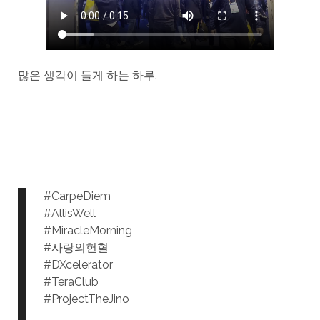
많은 생각이 들게 하는 하루.
#CarpeDiem
#AllisWell
#MiracleMorning
#사랑의헌혈
#DXcelerator
#TeraClub
#ProjectTheJino