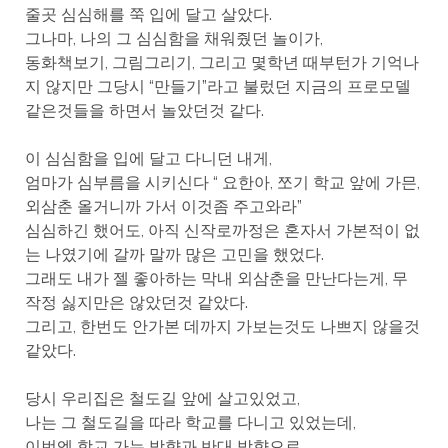
줄곳 심심해를 쭉 입에 달고 살았다.
그나마, 나의 그 심심함을 채워줬던 놀이가,
동화책보기, 그림그리기, 그리고 몇학년 때부턴가 기억나
지 않지만 그당시 “만들기”라고 불렀던 지금의 프로모델
같은것들을 하면서 놀았던것 같다.
이 심심함을 입에 달고 다니던 내게,
엄마가 심부름을 시키신다 “ 요한아, 쪼기 학교 앞에 가믄,
외삼춘 올거니까 가서 이것좀 주고와라”
심심하긴 했어도, 아직 신작로까정은 혼자서 가본적이 없
는 나였기에 갈까 말까 많은 고민을 했었다.
그래도 내가 젤 좋아하는 막내 외삼춘을 만난다는게, 무
작정 싫지만은 않았던것 같았다.
그리고, 한번도 안가본 데까지 가보는것도 나쁘지 않을것
같았다.
당시 우리집은 철도길 앞에 살고있었고,
나는 그 철도길을 따라 학교를 다니고 있었는데,
이번엔 학교 가는 방향과 반대 방향으로,