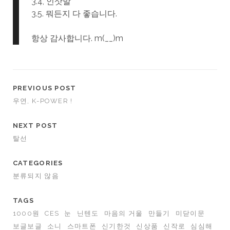
3.4, 인삿말
3.5. 뭐든지 다 좋습니다.
항상 감사합니다. m(__)m
PREVIOUS POST
우연, K-POWER !
NEXT POST
탈선
CATEGORIES
분류되지 않음
TAGS
1000원
CES
눈
닌텐도
마음의 거울
만들기
미닫이문
보글보글
소니
스마트폰
신기한것
신상품
신작로
심심해