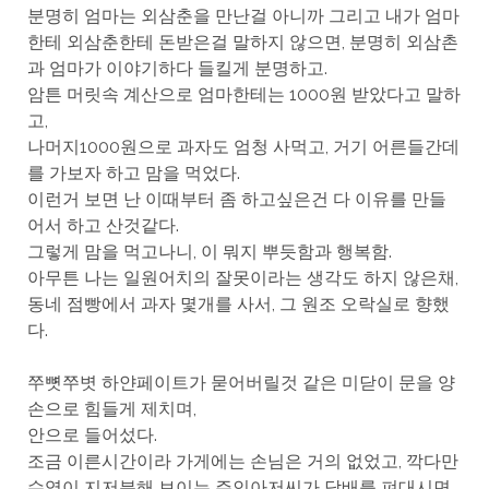
분명히 엄마는 외삼춘을 만난걸 아니까 그리고 내가 엄마
한테 외삼춘한테 돈받은걸 말하지 않으면, 분명히 외삼촌
과 엄마가 이야기하다 들킬게 분명하고.
암튼 머릿속 계산으로 엄마한테는 1000원 받았다고 말하
고,
나머지1000원으로 과자도 엄청 사먹고, 거기 어른들간데
를 가보자 하고 맘을 먹었다.
이런거 보면 난 이때부터 좀 하고싶은건 다 이유를 만들
어서 하고 산것같다.
그렇게 맘을 먹고나니, 이 뭐지 뿌듯함과 행복함.
아무튼 나는 일원어치의 잘못이라는 생각도 하지 않은채,
동네 점빵에서 과자 몇개를 사서, 그 원조 오락실로 향했
다.
쭈뼛쭈볏 하얀페이트가 묻어버릴것 같은 미닫이 문을 양
손으로 힘들게 제치며,
안으로 들어섰다.
조금 이른시간이라 가게에는 손님은 거의 없었고, 깍다만
수염이 지저분해 보이는 주인아저씨가 담배를 펴대시면