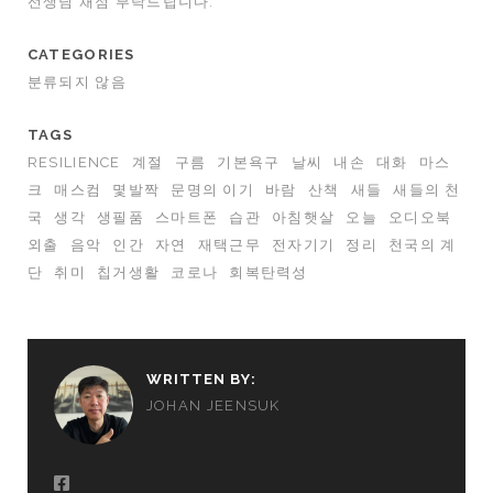
선생님 채점 부탁드립니다.
CATEGORIES
분류되지 않음
TAGS
RESILIENCE
계절
구름
기본욕구
날씨
내손
대화
마스
크
매스컴
몇발짝
문명의 이기
바람
산책
새들
새들의 천
국
생각
생필품
스마트폰
습관
아침햇살
오늘
오디오북
외출
음악
인간
자연
재택근무
전자기기
정리
천국의 계
단
취미
칩거생활
코로나
회복탄력성
WRITTEN BY:
JOHAN JEENSUK