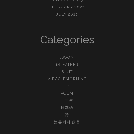
FEBRUARY 2022
JULY 2021
Categories
.SOON
1STFATHER
BINIT
MIRACLEMORNING
OZ
POEM
一年生
日本語
詩
분류되지 않음