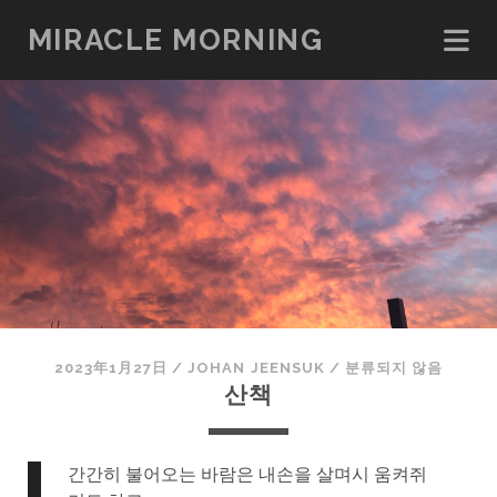
MIRACLE MORNING
2023年1月27日
/
JOHAN JEENSUK
/
분류되지 않음
산책
간간히 불어오는 바람은 내손을 살며시 움켜쥐