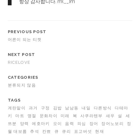
항상 감사합니다. m(__)m
PREVIOUS POST
어른이 되는 티켓
NEXT POST
RICELOVE
CATEGORIES
분류되지 않음
TAGS
계란말이
과거
구정
김밥
남남동
내일
다른방식
다테마
키
마트
명절
문화차이
미래
복
사쿠라텐부
새우
설
세
쯔분
양력
에호마키
오이
음력
의심
장어
장어노보리
정
월 대보름
추석
칸뾰
큐
큐리
표고버섯
현재