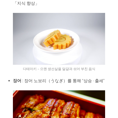
「지식 향상」
다테마키 – 으깬 생선살을 달걀과 섞어 부친 음식
장어
: 장어 노보리（うなぎ）를 통해 “상승 · 출세”