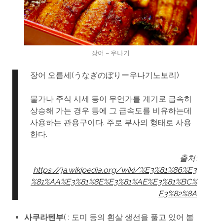
장어 – 우나기
장어 오름세(うなぎのぼりー우나기노보리)
물가나 주식 시세 등이 무언가를 계기로 급속히
상승해 가는 경우 등에 그 급속도를 비유하는데
사용하는 관용구이다. 주로 부사의 형태로 사용
한다.
출처:
https://ja.wikipedia.org/wiki/%E3%81%86%E3
%81%AA%E3%81%8E%E3%81%AE%E3%81%BC%
E3%82%8A
사쿠라텐부
( : 도미 등의 흰살 생선을 풀고 있어 봄