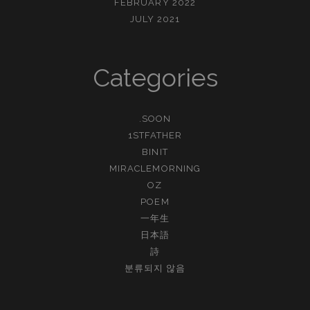
FEBRUARY 2022
JULY 2021
Categories
.SOON
1STFATHER
BINIT
MIRACLEMORNING
OZ
POEM
一年生
日本語
詩
분류되지 않음