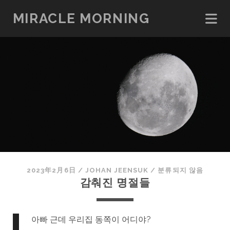
MIRACLE MORNING
2023年2月6日
/
JOHAN JEENSUK
/
분류되지 않음
감춰진 명절들
아빠 근데 우리집 동쪽이 어디야?