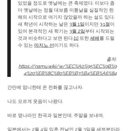
있었을 정도로 옛날에는 큰 축제였다. 이보다 좀
더 옛날에는 정월 대보름 이튿날을 실질적인 한
해의 시작으로 여기지 않았을까 하는 설도 있다.
새 학년이 시작하는 날은
3월 1일
이지만
3·1절
이
있어 본격적인 새 학기는
3월 2일
부터 시작되는
것과 비슷하다고 보면 된다.
[1]
또한
세배
를 드릴
수 있는
마지노 선
이기도 하다.
출처:
https://namu.wiki/w/%EC%A0%95%EC%9B%9
4%20%EB%8C%80%EB%B3%B4%EB%A6%84
간만에 엄니한테 온 전화를 끊고나자.
나도 모르게 웃음이 나왔다.
바로 옆나라인 한국과 일본인데, 주말을 보내며,
일본에서는 2월 4일 입춘 전날인 2월 3일을 세쯔분이라