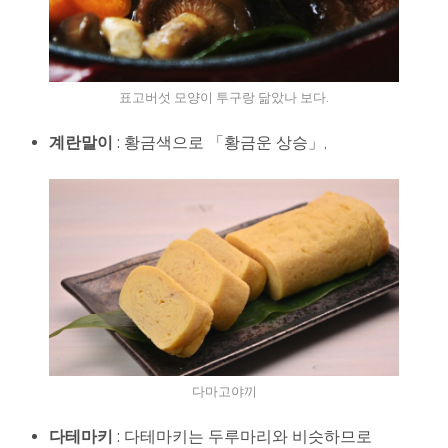
표고버섯 모양이 투구랑 닮았나 보다.
계란말이
: 황금색으로 「황금운 상승」,
다마고야끼
다테마키
: 다테마키는 두루마리와 비슷하므로