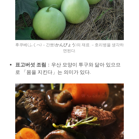
후쿠베(ふくべ) – 간뾰(
かんぴょう
)의 재료. – 호리병을 생각하
면된다.
표고버섯 조림
：우산 모양이 투구와 닮아 있으므
로 「몸을 지킨다」는 의미가 있다.