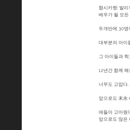
함시카짱: 발리
배우가 될 모든
두개반에 30명
대부분의 아이들
그 아이들과 학
12년간 함께 
너무도 고맙다.
앞으로도 末永く
애들아 고마웠다
앞으로도 많은 