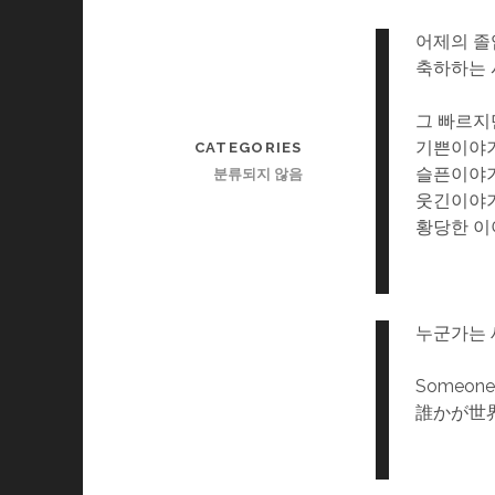
어제의 졸
축하하는 
그 빠르지
기쁜이야
CATEGORIES
슬픈이야
분류되지 않음
웃긴이야
황당한 이
누군가는 
Someone 
誰かが世