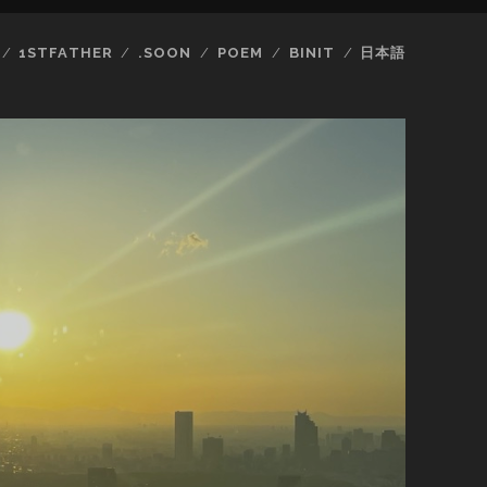
1STFATHER
.SOON
POEM
BINIT
日本語