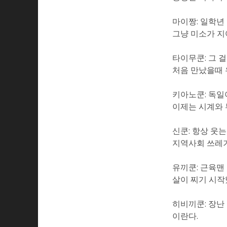
마이짱: 일학년
그냥 미소가 지
타이무쿤: 그 
처음 만났을때 
키아노쿤: 독일
이제는 시계와 
신쿤: 항상 웃
지역사회 쓰레기
유끼쿤: 근육맨
살이 찌기 시작
히비끼쿤: 장난
이란다.