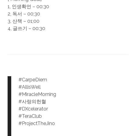
1, 인생확언 – 00:30
2, 독서 – 00;30
3, 산책 – 01;00
4, 글쓰기 – 00:30
#CarpeDiem
#AllisWell
#MiracleMorning
#사랑의헌혈
#DXcelerator
#TeraClub
#ProjectTheJino