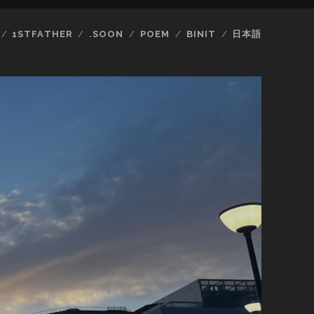
1STFATHER
.SOON
POEM
BINIT
日本語