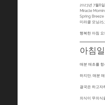
2023년 7월8
Miracle Morni
Spring Breeze
미라클 모닝25,
행복한 아침 요
아침
매분 매초를 항
하지만, 매분 
결국은 하고자
의식이 무의식을