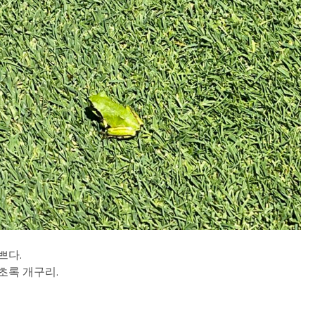
쁘다.
초록 개구리.