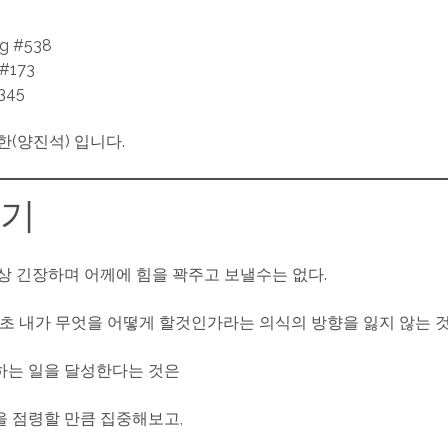
일
ng #538
 #173
345
한(양진석) 입니다.
일기
상 긴장하며 어께에 힘을 꽉주고 보낼수는 없다.
매초 내가 무엇을 어떻게 할것인가라는 의식의 방향을 잃지 않는 
하는 일을 달성한다는 것은
 점령할 만큼 집중해보고,