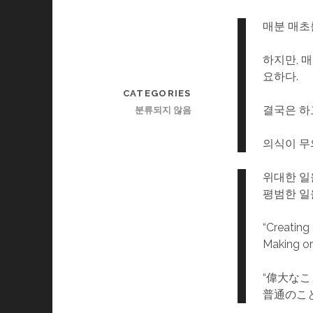
매분 매초
하지만, 
요하다.
CATEGORIES
결국은 하
분류되지 않음
의식이 무
위대한 일
평범한 일
“Creating 
Making ord
“偉大な
普通のこ