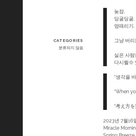
늦잠.
딩굴딩굴.
멍때리기.
그냥 버리
CATEGORIES
분류되지 않음
실은 사람
다시뛸수 
“생각을 
“When you
“考え方
2023년 7월16
Miracle Morni
Spring Breeze