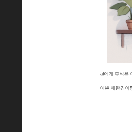
aI에게 휴식은
예쁜 애완견이랑