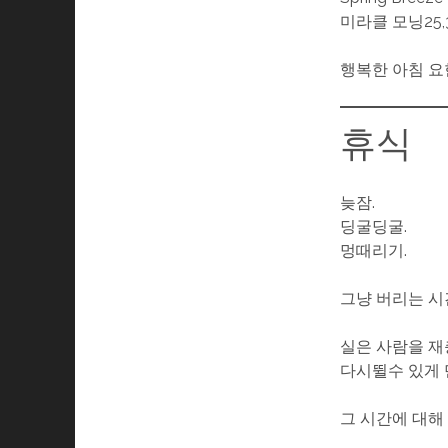
미라클 모닝25,
행복한 아침 요
휴식
늦잠.
딩굴딩굴.
멍때리기.
그냥 버리는 
실은 사람을 재
다시뛸수 있게 
그 시간에 대해