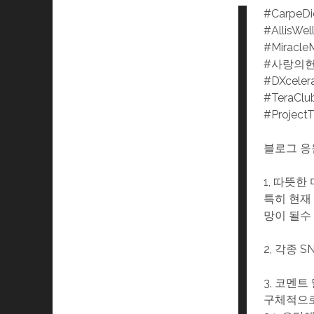
#CarpeD
#AllisWel
#Miracle
#사랑의
#DXceler
#TeraClu
#Project
블로그 응
1, 따뜻
특히 현재
망이 될수
2, 각종 
3, 코멘트
구체적으로