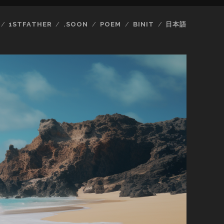
1STFATHER
.SOON
POEM
BINIT
日本語