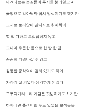
내려다보는 눈길들이 투지를 불러일으켜
급행으로 갈아탈까 잠시 망설이기도 했지만
그대로 눌러앉아 갈지자로 훠이훠이
할 말 다하고 트집잡히지 않고
그나마 우둔한 몸으로 한 땀 한 땀
꼼꼼히 기워나갈 수 있고
원통한 종착역이 멀리 있기도 하여
차라리 잘 되었다 생각하게 되었다
구무럭거리느라 가끔은 짓밟히기도 하지만
하마터면 흘려버릴 수도 있었을 보석들을