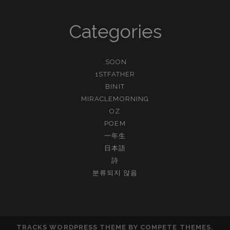
Categories
.SOON
1STFATHER
BINIT
MIRACLEMORNING
OZ
POEM
一年生
日本語
詩
분류되지 않음
TRACKS WORDPRESS THEME
BY COMPETE THEMES.