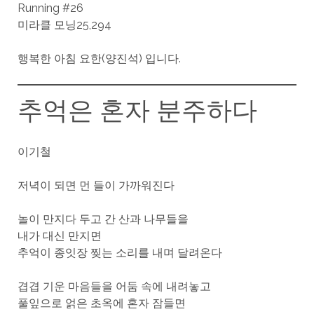
Running #26
미라클 모닝25,294
행복한 아침 요한(양진석) 입니다.
추억은 혼자 분주하다
이기철
저녁이 되면 먼 들이 가까워진다
놀이 만지다 두고 간 산과 나무들을
내가 대신 만지면
추억이 종잇장 찢는 소리를 내며 달려온다
겹겹 기운 마음들을 어둠 속에 내려놓고
풀잎으로 얽은 초옥에 혼자 잠들면