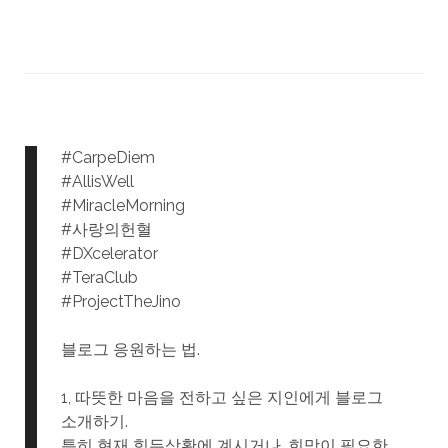
#CarpeDiem
#AllisWell
#MiracleMorning
#사랑의헌혈
#DXcelerator
#TeraClub
#ProjectTheJino
블로그 응원하는 법.
1, 따뜻한 마음을 전하고 싶은 지인에게 블로그
소개하기.
특히 현재 힘든상황에 계시거나, 희망이 필요한