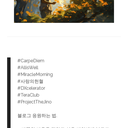
#CarpeDiem
#AllisWell
#MiracleMorning
#사랑의헌혈
#DXcelerator
#TeraClub
#ProjectTheJino
블로그 응원하는 법.