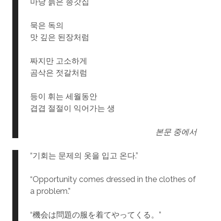
마당 늙은 종갓집
묵은 독의
맛 깊은 된장처럼
짜지만 고소하게
곰삭은 젓갈처럼
등이 휘는 세월동안
겹겹 절절이 익어가는 생
본문 중에서
“기회는 문제의 옷을 입고 온다.”
“Opportunity comes dressed in the clothes of
a problem.”
“機会は問題の服を着てやってくる。”