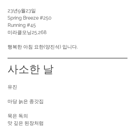
23년9월23일
Spring Breeze #250
Running #45
미라클모닝25,268
행복한 아침 요한(양진석) 입니다.
사소한 날
유진
마당 늙은 종갓집
묵은 독의
맛 깊은 된장처럼