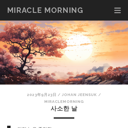
MIRACLE MORNING
2023年9月23日
/
JOHAN JEENSUK
/
MIRACLEMORNING
사소한 날