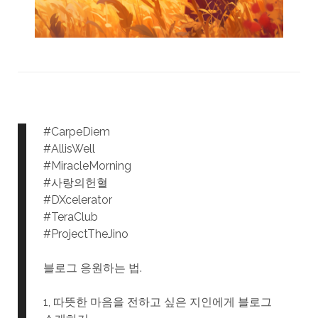
#CarpeDiem
#AllisWell
#MiracleMorning
#사랑의헌혈
#DXcelerator
#TeraClub
#ProjectTheJino
블로그 응원하는 법.
1, 따뜻한 마음을 전하고 싶은 지인에게 블로그