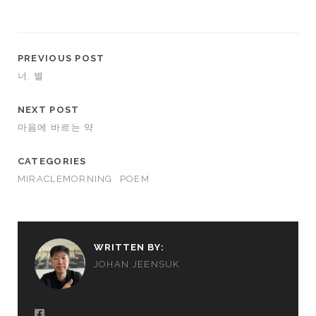
PREVIOUS POST
너, 별
NEXT POST
마음에 바르는 약
CATEGORIES
MIRACLEMORNING
POEM
WRITTEN BY:
JOHAN JEENSUK