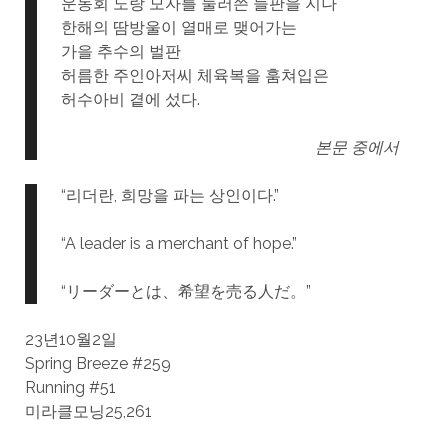
운동회 노랑 모자를 눌러쓴 들판을 지나
한해의 땀방울이 열매로 맺어가는
가을 추수의 벌판
허름한 주인아저씨 체육복을 훔쳐입은
허수아비 곁에 섰다.
본문 중에서
“리더란, 희망을 파는 상인이다.”
“A leader is a merchant of hope.”
“リーダーとは、希望を売る人だ。”
23년10월2일
Spring Breeze #259
Running #51
미라클모닝25,261