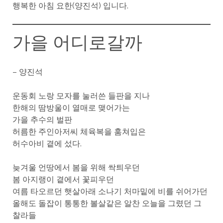
행복한 아침 요한(양진석) 입니다.
가을 어디로갈까
– 양진석
운동회 노랑 모자를 눌러쓴 들판을 지나
한해의 땀방울이 열매로 맺어가는
가을 추수의 벌판
허름한 주인아저씨 체육복을 훔쳐입은
허수아비 곁에 섰다.
늦겨울 언땅에서 봄을 위해 싹틔우던
봄 아지랭이 곁에서 꽃피우던
여름 타오르던 햇살아래 소나기 처마밑에 비를 쉬어가던
올해도 돌잡이 통통한 볼살같은 알찬 오늘을 그렸던 그
찰라들