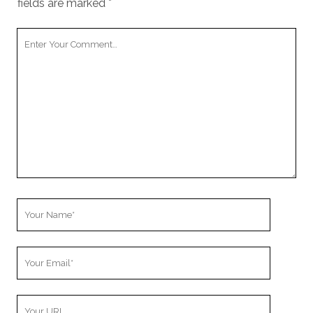
fields are marked
*
Your
Comment
Your
Name
Your
Email
Your