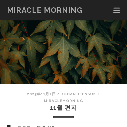
MIRACLE MORNING
2023年11月2日
/
JOHAN JEENSUK
/
MIRACLEMORNING
11월 편지