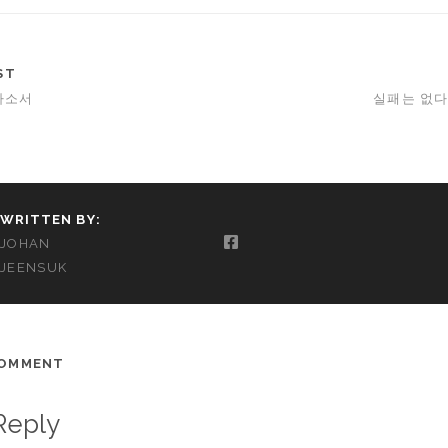
ST
하소서
실패는 없다
WRITTEN BY:
JOHAN
JEENSUK
COMMENT
Reply