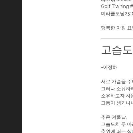
Golf Training 
미라클모닝251
행복한 아침 요
고슴도
-이정하
서로 가슴을 주
그러나 소유하려
소유하고자 하는
고통이 생기나니
추운 겨울날,
고슴도치 두 마
추위에 떠는 상