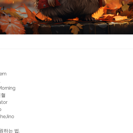
iem
l
Morning
헌혈
ator
b
TheJino
원하는 법.