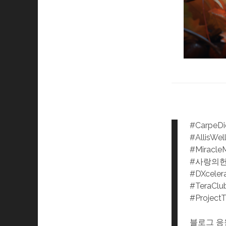
#CarpeD
#AllisWel
#Miracle
#사랑의
#DXceler
#TeraClu
#Project
블로그 응