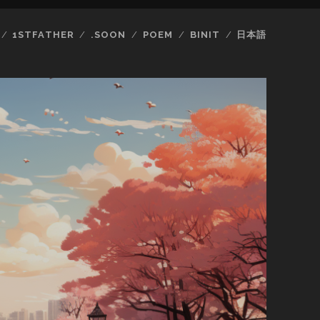
1STFATHER
.SOON
POEM
BINIT
日本語