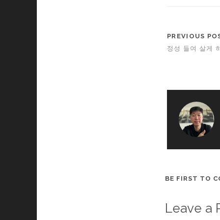
PREVIOUS PO
정성 들여 살게 
BE FIRST TO 
Leave a 