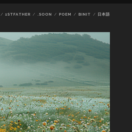
1STFATHER
.SOON
POEM
BINIT
日本語