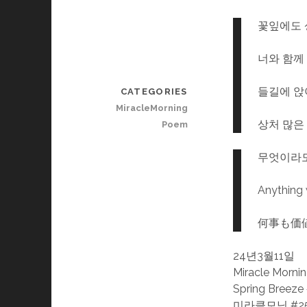
꽃잎에도 
너와 함께
들길에 앉
CATEGORIES
MiracleMorning
상처 많은
Poem
무엇이라도
Anything 
何事も価
24년3월11일
Miracle Morni
Spring Breeze
미라클모닝 #25