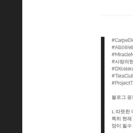
#CarpeD
#AllisWel
#Miracle
#사랑의
#DXceler
#TeraClu
#Project
블로그 응
1, 따뜻
특히 현재
망이 될수