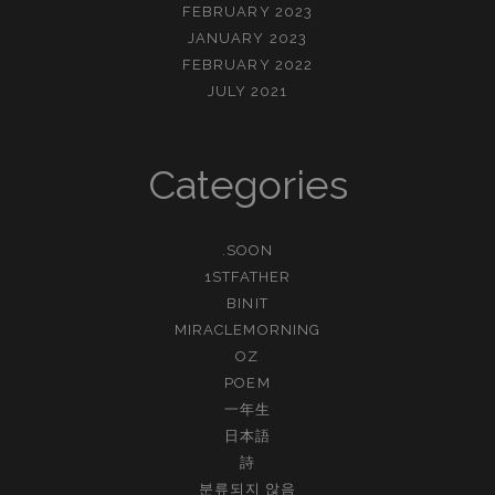
FEBRUARY 2023
JANUARY 2023
FEBRUARY 2022
JULY 2021
Categories
.SOON
1STFATHER
BINIT
MIRACLEMORNING
OZ
POEM
一年生
日本語
詩
분류되지 않음