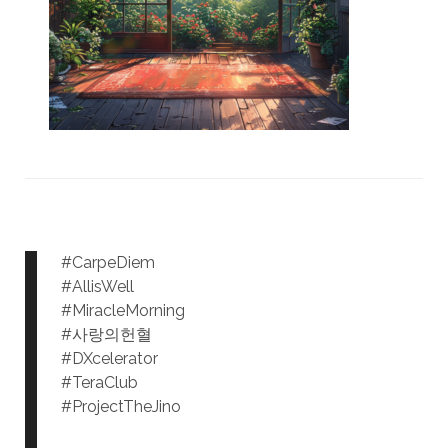
#CarpeDiem
#AllisWell
#MiracleMorning
#사랑의헌혈
#DXcelerator
#TeraClub
#ProjectTheJino