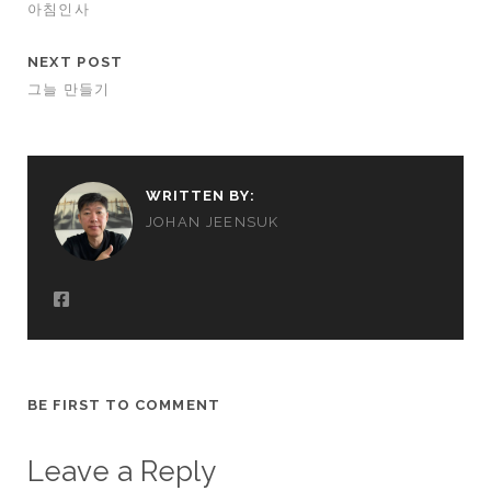
아침인사
NEXT POST
그늘 만들기
WRITTEN BY:
JOHAN JEENSUK
BE FIRST TO COMMENT
Leave a Reply