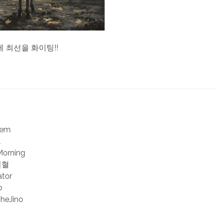
 최선을 화이팅!!
iem
l
Morning
헌혈
ator
b
TheJino