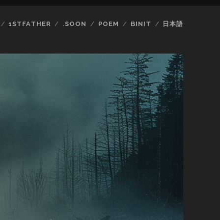
1STFATHER
.SOON
POEM
BINIT
日本語