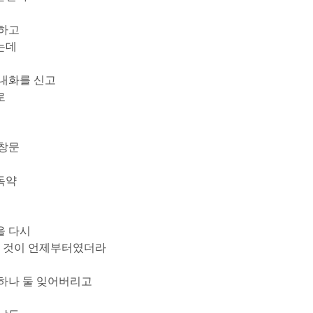
상하고
는데
내화를 신고
로
 창문
독약
을 다시
된 것이 언제부터였더라
하나 둘 잊어버리고