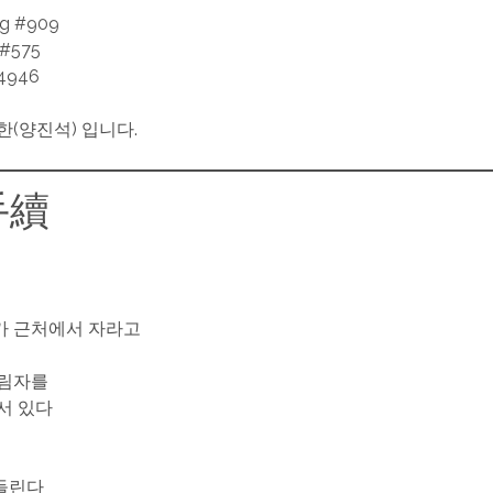
ng #909
 #575
4946
한(양진석) 입니다.
手續
가 근처에서 자라고
그림자를
서 있다
들린다