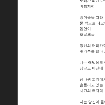
노래가 되던 
마법처럼
링거줄을 따라
물 밖으로 나오
입안이
뽀글뽀글
당신의 머리카
쇳가루를 털다
나는 애벌레도
당근도 아닌데
당나귀 꼬리에
흔들리고 있는
시간의 끝자락
나는 당신이 