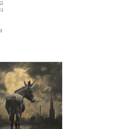
고
다
며