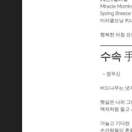
Miracle Morni
Spring Breeze
미라클모닝 #2
행복한 아침 요
수속
– 정우신
버드나무는 냇
햇살은 나의 
액자처럼 들고 
가늘고 기다란
손가락들이 흔