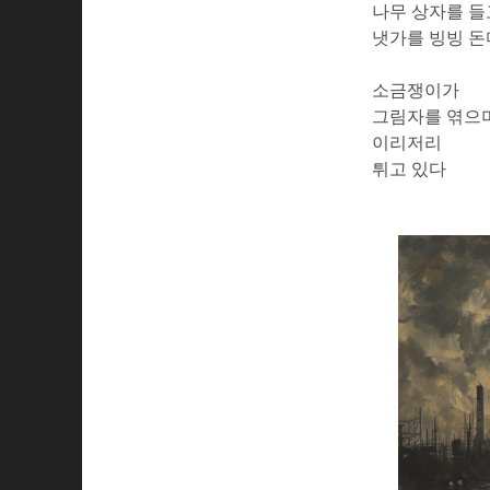
나무 상자를 들
냇가를 빙빙 돈
소금쟁이가
그림자를 엮으
이리저리
튀고 있다