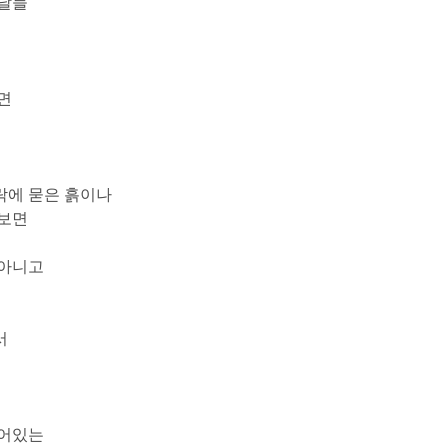
나날들
면
락에 묻은 흙이나
 보면
 아니고
서
들어있는