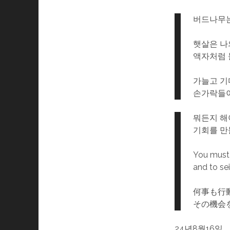
버드나무는
햇살은 나
액자처럼 
가늘고 기
손가락들
뭐든지 해
기회를 만
You must 
and to se
何事も行
その機会
24년8월16일