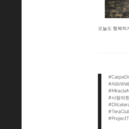
오늘도 행복하게
#CarpeD
#AllisWel
#Miracle
#사랑의
#DXceler
#TeraClu
#Project