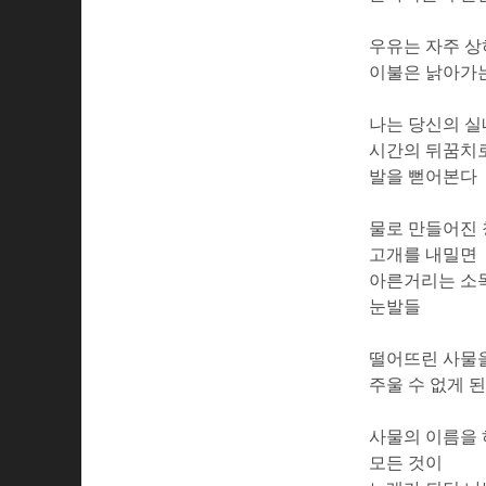
우유는 자주 
이불은 낡아가
나는 당신의 실
시간의 뒤꿈치
발을 뻗어본다
물로 만들어진
고개를 내밀면
아른거리는 소
눈발들
떨어뜨린 사물
주울 수 없게 
사물의 이름을 
모든 것이