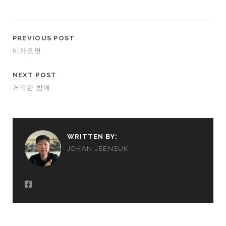
PREVIOUS POST
비가오면
NEXT POST
거룩한 밤에
WRITTEN BY:
JOHAN JEENSUK