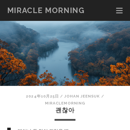
MIRACLE MORNING
2024年10月25日
/
JOHAN JEENSUK
/
MIRACLEMORNING
괜찮아