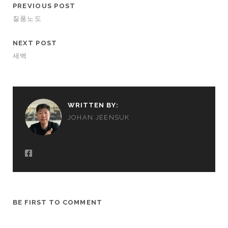
PREVIOUS POST
질풍노도
NEXT POST
새벽
WRITTEN BY:
JOHAN JEENSUK
BE FIRST TO COMMENT