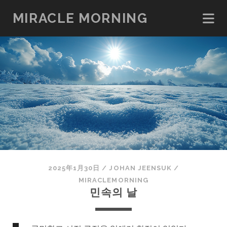
MIRACLE MORNING
2025年1月30日
/
JOHAN JEENSUK
/
MIRACLEMORNING
민속의 날