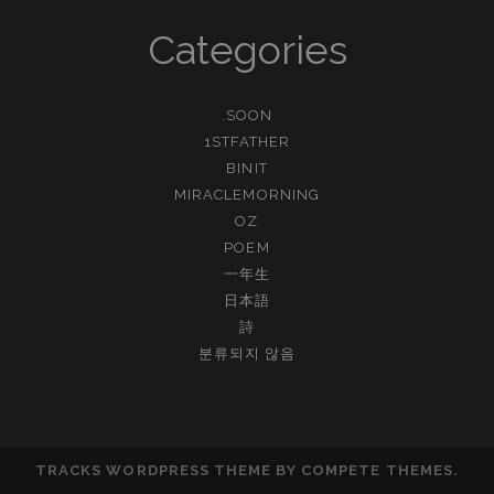
Categories
.SOON
1STFATHER
BINIT
MIRACLEMORNING
OZ
POEM
一年生
日本語
詩
분류되지 않음
TRACKS WORDPRESS THEME
BY COMPETE THEMES.