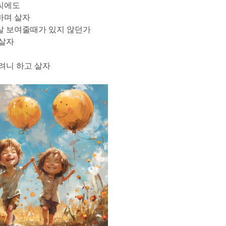
씨에도
하며 살자
살 보여줄때가 있지 않던가
 살자
러려니 하고 살자