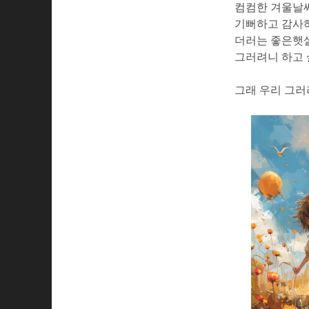
컴컴한 겨울날
기뻐하고 감사
더러는 좋은햇
그러려니 하고
그래 우리 그