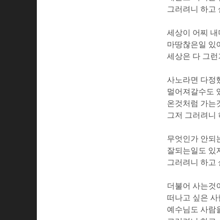
그러려니 하고
세상이 어찌 내
마땅찮은일 있
세상은 다 그
사노라면 다정
멀어져갈수도 
온것처럼 가는
그저 그러려니
무엇인가 안되
잘되는일도 있
그러려니 하고
더불어 사는것
떠나고 싶은 
예수님도 사람