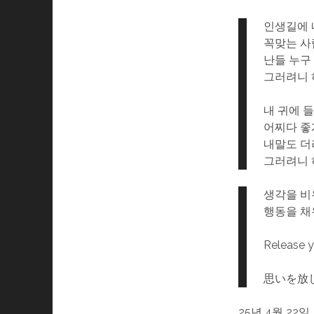
인생길에
꼭맞는 사
난들 누구
그러려니
내 귀에 
어찌다 좋
내말도 더
그러려니
생각을 비
행동을 채
Release yo
思いを放
25년 4월 22일