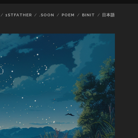
1STFATHER
.SOON
POEM
BINIT
日本語