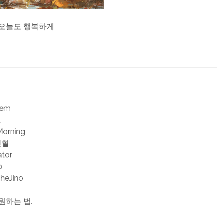
 오늘도 행복하게
iem
l
Morning
헌혈
ator
b
TheJino
원하는 법.