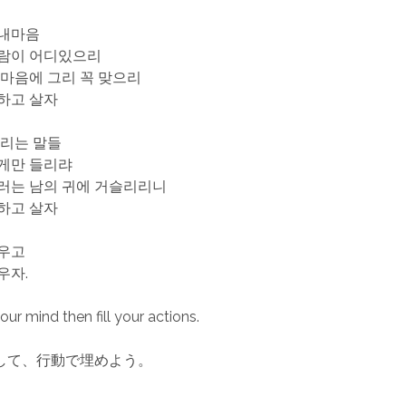
 내마음
람이 어디있으리
 마음에 그리 꼭 맞으리
 하고 살자
들리는 말들
게만 들리랴
러는 남의 귀에 거슬리리니
 하고 살자
우고
우자.
ur mind then fill your actions.
して、行動で埋めよう。