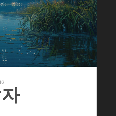
NG
살자