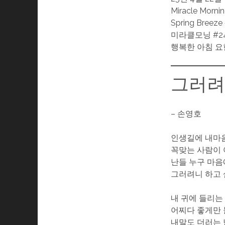
Miracle Morni
Spring Breeze
미라클모닝 #24
행복한 아침 요
그러려
– 손영호
인생길에 내마
꼭맞는 사람이
난들 누구 마음
그러려니 하고
내 귀에 들리는
어찌다 좋게만
내말도 더러는 