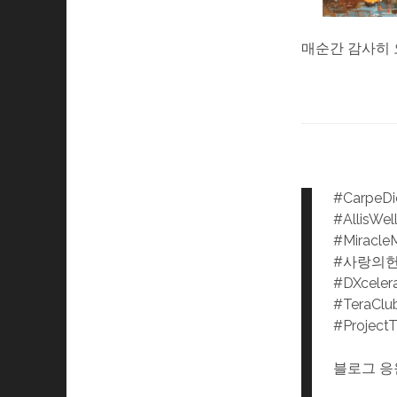
매순간 감사히
#CarpeD
#AllisWel
#Miracle
#사랑의
#DXceler
#TeraClu
#Project
블로그 응