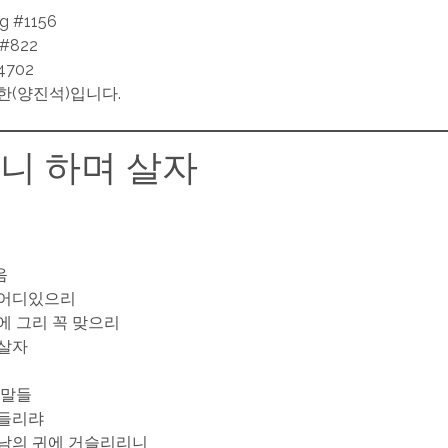
ng #1156
 #822
702
한(양진석)입니다.
니 하며 살자
음
 어디있으리
에 그리 꼭 맞으리
 살자
 말들
 들리랴
남의 귀에 거슬리리니