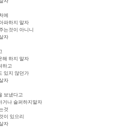
 살자
상처에
 아파하지 말자
 주는것이 아니니
 살자
고
운해 하지 말자
려하고
도 있지 않던가
 살자
을 보냈다고
하거나 슬퍼하지말자
가는것
것이 있으리
 살자