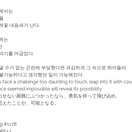
울에서는
월
레꽃 내음새가 난다.
에는
한
야기를 머금었다.
댈 수가 없는 곤란에 부딪혔다면 과감하게 그 속으로 뛰어들라.
불가능하다고 생각했던 일이 가능해진다.
face a challenge too daunting to touch, leap into it with co
e seemed impossible will reveal its possibility.
出せない困難にぶつかったなら、勇気を持って飛び込め。
思えたことが、可能となる。
ng #1178
 #844