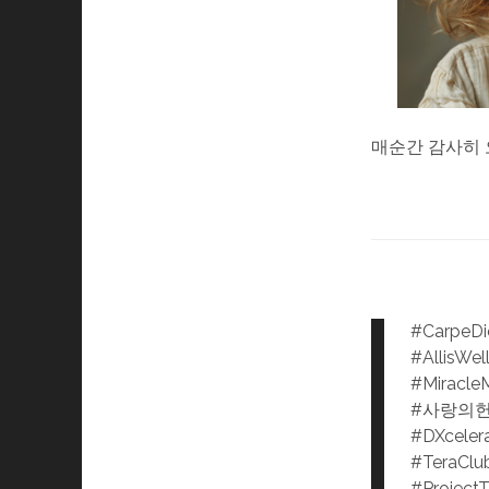
매순간 감사히 
#CarpeD
#AllisWel
#Miracle
#사랑의
#DXceler
#TeraClu
#Project