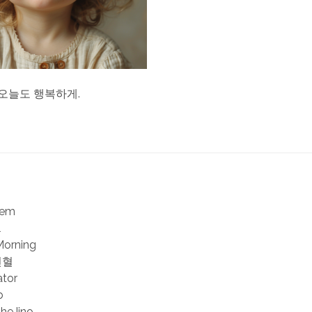
오늘도 행복하게.
iem
l
Morning
헌혈
ator
b
TheJino