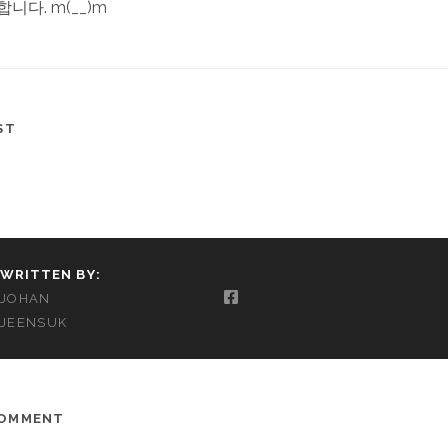
니다. m(__)m
ST
WRITTEN BY:
JOHAN
JEENSUK
COMMENT