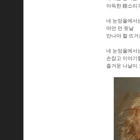
아득한 鐘소리가
네 눈망울에서
머언 먼 뒷날
만나야 할 뜨거
네 눈망울에서
손잡고 이야기
즐거운 나날이 