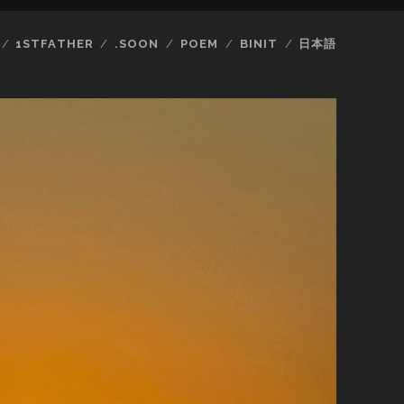
1STFATHER
.SOON
POEM
BINIT
日本語