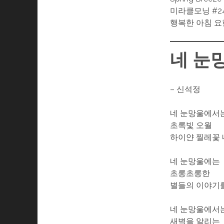
미라클모닝 #2
행복한 아침 요
네 눈
– 신석정
네 눈망울에서
초록빛 오월
하이얀 찔레꽃 
네 눈망울에는
초롱초롱한
별들의 이야기를
네 눈망울에서
새벽을 알리는