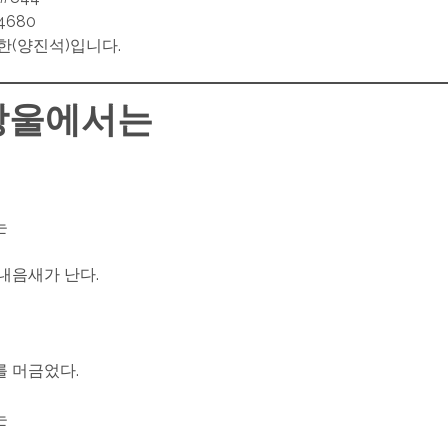
4680
한(양진석)입니다.
망울에서는
는
내음새가 난다.
 머금었다.
는