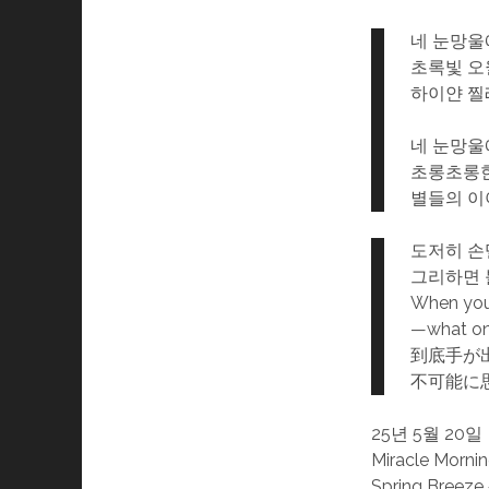
네 눈망
초록빛 오
하이얀 찔
네 눈망울
초롱초롱
별들의 이
도저히 손
그리하면 
When you 
—what onc
到底手が
不可能に
25년 5월 20일
Miracle Morni
Spring Breeze