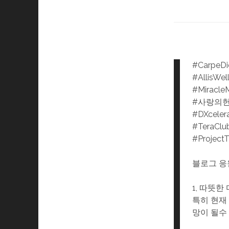
#CarpeD
#AllisWel
#Miracle
#사랑의
#DXceler
#TeraClu
#Project
블로그 응
1, 따뜻
특히 현재
망이 될수