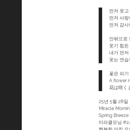
먼저 웃고
먼저 사랑
먼저 감
안팎으로 
웃기 힘든
내가 먼저
웃는 연
꽃은 피기
A flower r
花は咲く
25년 5월 28일
Miracle Morni
Spring Breeze
미라클모닝 #24
행복한 아침 요