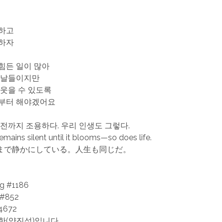
하고
사하자
힘든 일이 많아
 날들이지만
 웃을 수 있도록
습부터 해야겠어요
 전까지 조용하다. 우리 인생도 그렇다.
emains silent until it blooms—so does life.
まで静かにしている。人生も同じだ。
ng #1186
 #852
672
한(양진석)입니다.