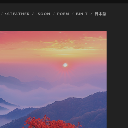
1STFATHER
.SOON
POEM
BINIT
日本語