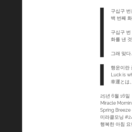
구십구 번
백 번째 
구십구 번
화를 낸 
그래 맞다
행운이란 
Luck is w
幸運とは
25년 6월 16일
Miracle Morni
Spring Breeze
미라클모닝 #24
행복한 아침 요