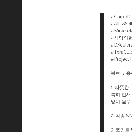
#CarpeD
#AllisWel
#Miracle
#사랑의
#DXceler
#TeraClu
#Project
블로그 응
1, 따뜻
특히 현재
망이 될수
2, 각종 
3, 코멘트