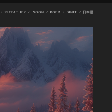
1STFATHER
.SOON
POEM
BINIT
日本語