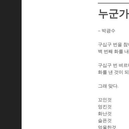
누군가
– 박광수
구십구 번을 
백 번째 화를 
구십구 번 벼
화를 낸 것이 
그래 맞다.
꼬인것
엉킨것
화난것
슬픈것
억울한것