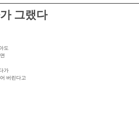
가 그랬다
참아도
내면
르다가
되어 버린다고