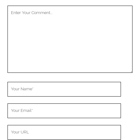
Your
Comment
Your
Name
Your
Email
Your
Website