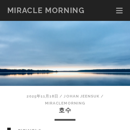
MIRACLE MORNING
2025年11月18日
/
JOHAN JEENSUK
/
MIRACLEMORNING
호수