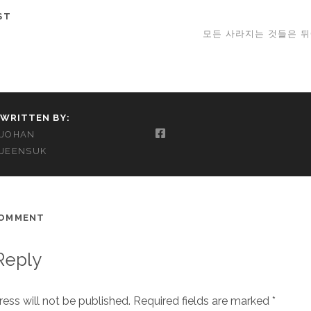
ST
모든 사라지는 것들은 뒤
WRITTEN BY:
JOHAN
JEENSUK
COMMENT
Reply
ess will not be published.
Required fields are marked
*