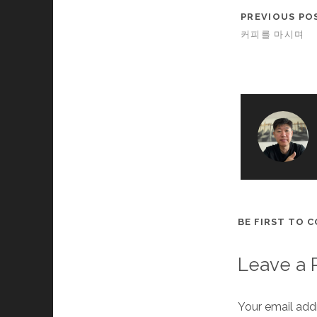
PREVIOUS PO
커피를 마시며
BE FIRST TO 
Leave a 
Your email addr