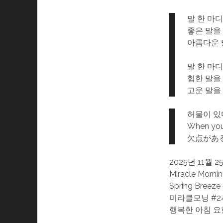
말 한 마
좋은 말을
아름다운 
말 한 마
험한 말을
고운 말을
허물이 있
When you 
欠点があ
2025년 11월 2
Miracle Morni
Spring Breeze
미라클모닝 #2
행복한 아침 요