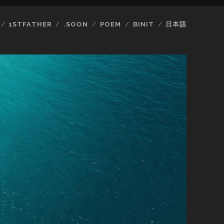
1STFATHER
.SOON
POEM
BINIT
日本語