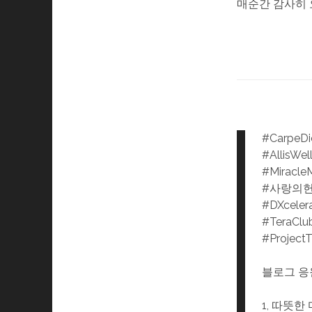
매순간 감사히
#CarpeD
#AllisWel
#Miracle
#사랑의
#DXceler
#TeraClu
#Project
블로그 응
1, 따뜻