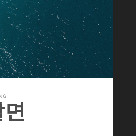
NG
살면