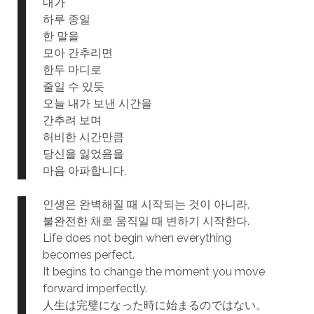
내가
하루 종일
한 말을
모아 간추리면
한두 마디로
줄일 수 있듯
오늘 내가 보낸 시간을
간추려 보며
허비한 시간만큼
당신을 잃었음을
마음 아파합니다,
인생은 완벽해질 때 시작되는 것이 아니라,
불완전한 채로 움직일 때 변하기 시작한다.
Life does not begin when everything
becomes perfect.
It begins to change the moment you move
forward imperfectly.
人生は完璧になった時に始まるのではない。