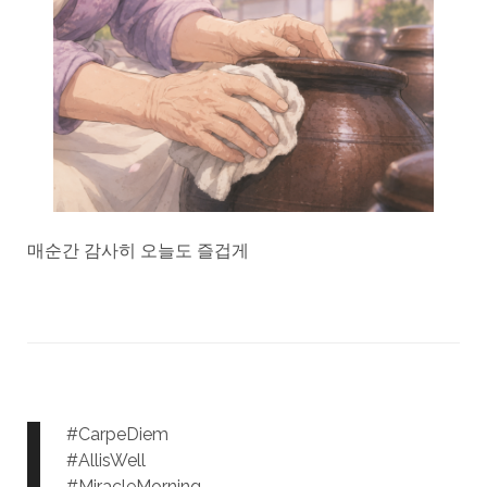
매순간 감사히 오늘도 즐겁게
#CarpeDiem
#AllisWell
#MiracleMorning