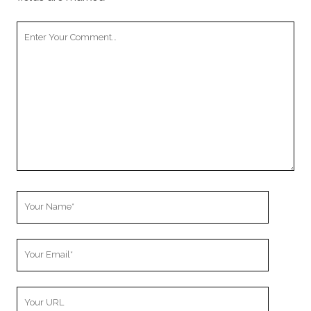
Your
Comment
Your
Name
Your
Email
Your