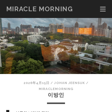
MIRACLE MORNING
2026年4月15日
/
JOHAN JEENSUK
/
MIRACLEMORNING
이방인